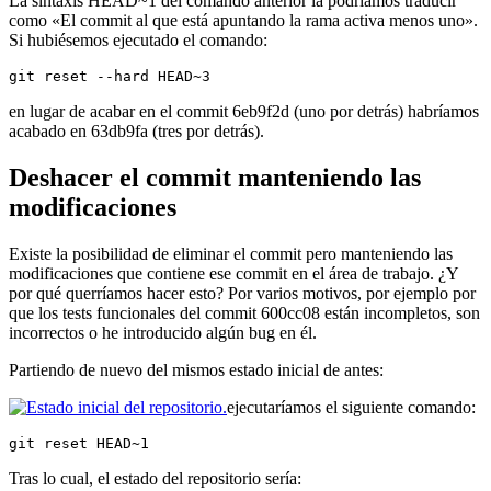
La sintaxis HEAD~1 del comando anterior la podríamos traducir
como «El commit al que está apuntando la rama activa menos uno».
Si hubiésemos ejecutado el comando:
git reset --hard HEAD~3
en lugar de acabar en el commit 6eb9f2d (uno por detrás) habríamos
acabado en 63db9fa (tres por detrás).
Deshacer el commit manteniendo las
modificaciones
Existe la posibilidad de eliminar el commit pero manteniendo las
modificaciones que contiene ese commit en el área de trabajo. ¿Y
por qué querríamos hacer esto? Por varios motivos, por ejemplo por
que los tests funcionales del commit 600cc08 están incompletos, son
incorrectos o he introducido algún bug en él.
Partiendo de nuevo del mismos estado inicial de antes:
ejecutaríamos el siguiente comando:
git reset HEAD~1
Tras lo cual, el estado del repositorio sería: