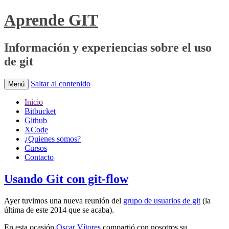
Aprende GIT
Información y experiencias sobre el uso
de git
Saltar al contenido
Menú
Inicio
Bitbucket
Github
XCode
¿Quienes somos?
Cursos
Contacto
Usando Git con git-flow
Ayer tuvimos una nueva reunión del
grupo de usuarios de git
(la
última de este 2014 que se acaba).
En esta ocasión
Oscar Vítores
compartió con nosotros su