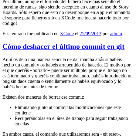
Por último, aunque el formato del fichero hace más sencillo el
merging de ramas, sigo siendo escéptico en cuanto al uso de Story
Boards. Sólo espero que esto no desemboque en Apple eliminando
el soporte para ficheros xib en XCode ¡me tocará hacerlo todo por
código!
Esta entrada fue publicada en
XCode
el
25/09/2013
por
admin
.
Cómo deshacer el último commit en git
Aquí os dejo una manera sencilla de dar marcha atrás si habéis
hecho un commit y os habéis arrepentido de hacerlo. El motivo por
el que queréis «borrarlo» puede ser múltiple: porque el trabajo no
está terminado y queréis continuar trabajando, habéis introducido un
bug sin daos cuenta o sencillamente os habéis equivocado y lo
habéis hecho antes de tiempo.
Existen dos maneras de borrar ese commit:
Eliminando junto al commit las modificaciones que este
contiene
Recuperándolas en el área de trabajo para seguir trabajando
en ellas
En ambos casos, el comando que utilizaremos será «git reset».