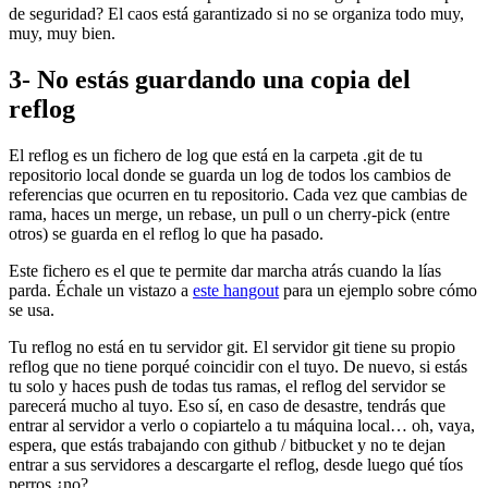
de seguridad? El caos está garantizado si no se organiza todo muy,
muy, muy bien.
3- No estás guardando una copia del
reflog
El reflog es un fichero de log que está en la carpeta .git de tu
repositorio local donde se guarda un log de todos los cambios de
referencias que ocurren en tu repositorio. Cada vez que cambias de
rama, haces un merge, un rebase, un pull o un cherry-pick (entre
otros) se guarda en el reflog lo que ha pasado.
Este fichero es el que te permite dar marcha atrás cuando la lías
parda. Échale un vistazo a
este hangout
para un ejemplo sobre cómo
se usa.
Tu reflog no está en tu servidor git. El servidor git tiene su propio
reflog que no tiene porqué coincidir con el tuyo. De nuevo, si estás
tu solo y haces push de todas tus ramas, el reflog del servidor se
parecerá mucho al tuyo. Eso sí, en caso de desastre, tendrás que
entrar al servidor a verlo o copiartelo a tu máquina local… oh, vaya,
espera, que estás trabajando con github / bitbucket y no te dejan
entrar a sus servidores a descargarte el reflog, desde luego qué tíos
perros ¿no?.