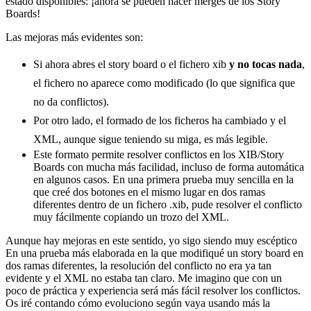
estado disponibles: ¡ahora se pueden hacer merges de los Story
Boards!
Las mejoras más evidentes son:
Si ahora abres el story board o el fichero xib
y no tocas nada
,
el fichero no aparece como modificado (lo que significa que
no da conflictos).
Por otro lado, el formado de los ficheros ha cambiado y el
XML, aunque sigue teniendo su miga, es más legible.
Este formato permite resolver conflictos en los XIB/Story
Boards con mucha más facilidad, incluso de forma automática
en algunos casos. En una primera prueba muy sencilla en la
que creé dos botones en el mismo lugar en dos ramas
diferentes dentro de un fichero .xib, pude resolver el conflicto
muy fácilmente copiando un trozo del XML.
Aunque hay mejoras en este sentido, yo sigo siendo muy escéptico
En una prueba más elaborada en la que modifiqué un story board en
dos ramas diferentes, la resolución del conflicto no era ya tan
evidente y el XML no estaba tan claro. Me imagino que con un
poco de práctica y experiencia será más fácil resolver los conflictos.
Os iré contando cómo evoluciono según vaya usando más la