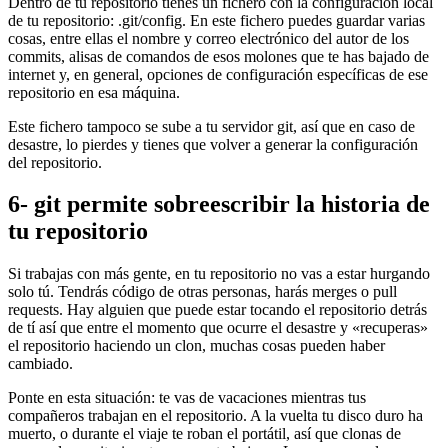
Dentro de tu repositorio tienes un fichero con la configuración local
de tu repositorio: .git/config. En este fichero puedes guardar varias
cosas, entre ellas el nombre y correo electrónico del autor de los
commits, alisas de comandos de esos molones que te has bajado de
internet y, en general, opciones de configuración específicas de ese
repositorio en esa máquina.
Este fichero tampoco se sube a tu servidor git, así que en caso de
desastre, lo pierdes y tienes que volver a generar la configuración
del repositorio.
6- git permite sobreescribir la historia de
tu repositorio
Si trabajas con más gente, en tu repositorio no vas a estar hurgando
solo tú. Tendrás código de otras personas, harás merges o pull
requests. Hay alguien que puede estar tocando el repositorio detrás
de tí así que entre el momento que ocurre el desastre y «recuperas»
el repositorio haciendo un clon, muchas cosas pueden haber
cambiado.
Ponte en esta situación: te vas de vacaciones mientras tus
compañeros trabajan en el repositorio. A la vuelta tu disco duro ha
muerto, o durante el viaje te roban el portátil, así que clonas de