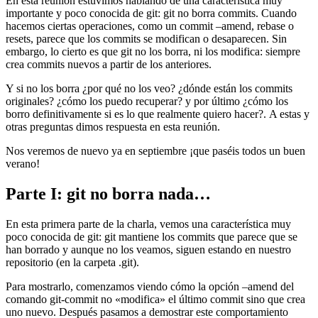
En esta reunión estuvimos hablando de una característica muy
importante y poco conocida de git: git no borra commits. Cuando
hacemos ciertas operaciones, como un commit –amend, rebase o
resets, parece que los commits se modifican o desaparecen. Sin
embargo, lo cierto es que git no los borra, ni los modifica: siempre
crea commits nuevos a partir de los anteriores.
Y si no los borra ¿por qué no los veo? ¿dónde están los commits
originales? ¿cómo los puedo recuperar? y por último ¿cómo los
borro definitivamente si es lo que realmente quiero hacer?. A estas y
otras preguntas dimos respuesta en esta reunión.
Nos veremos de nuevo ya en septiembre ¡que paséis todos un buen
verano!
Parte I: git no borra nada…
En esta primera parte de la charla, vemos una característica muy
poco conocida de git: git mantiene los commits que parece que se
han borrado y aunque no los veamos, siguen estando en nuestro
repositorio (en la carpeta .git).
Para mostrarlo, comenzamos viendo cómo la opción –amend del
comando git-commit no «modifica» el último commit sino que crea
uno nuevo. Después pasamos a demostrar este comportamiento