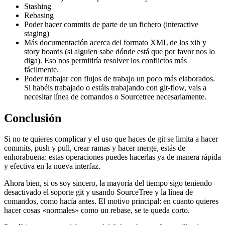
Stashing
Rebasing
Poder hacer commits de parte de un fichero (interactive
staging)
Más documentación acerca del formato XML de los xib y
story boards (si alguien sabe dónde está que por favor nos lo
diga). Eso nos permitiría resolver los conflictos más
fácilmente.
Poder trabajar con flujos de trabajo un poco más elaborados.
Si habéis trabajado o estáis trabajando con git-flow, vais a
necesitar línea de comandos o Sourcetree necesariamente.
Conclusión
Si no te quieres complicar y el uso que haces de git se limita a hacer
commits, push y pull, crear ramas y hacer merge, estás de
enhorabuena: estas operaciones puedes hacerlas ya de manera rápida
y efectiva en la nueva interfaz.
Ahora bien, si os soy sincero, la mayoría del tiempo sigo teniendo
desactivado el soporte git y usando SourceTree y la línea de
comandos, como hacía antes. El motivo principal: en cuanto quieres
hacer cosas «normales» como un rebase, se te queda corto.