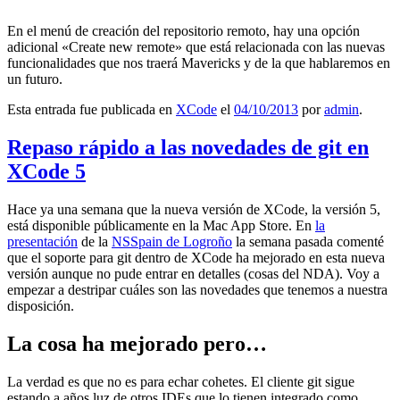
En el menú de creación del repositorio remoto, hay una opción
adicional «Create new remote» que está relacionada con las nuevas
funcionalidades que nos traerá Mavericks y de la que hablaremos en
un futuro.
Esta entrada fue publicada en
XCode
el
04/10/2013
por
admin
.
Repaso rápido a las novedades de git en
XCode 5
Hace ya una semana que la nueva versión de XCode, la versión 5,
está disponible públicamente en la Mac App Store. En
la
presentación
de la
NSSpain de Logroño
la semana pasada comenté
que el soporte para git dentro de XCode ha mejorado en esta nueva
versión aunque no pude entrar en detalles (cosas del NDA). Voy a
empezar a destripar cuáles son las novedades que tenemos a nuestra
disposición.
La cosa ha mejorado pero…
La verdad es que no es para echar cohetes. El cliente git sigue
estando a años luz de otros IDEs que lo tienen integrado como