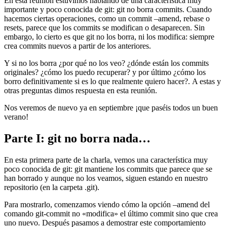
En esta reunión estuvimos hablando de una característica muy
importante y poco conocida de git: git no borra commits. Cuando
hacemos ciertas operaciones, como un commit –amend, rebase o
resets, parece que los commits se modifican o desaparecen. Sin
embargo, lo cierto es que git no los borra, ni los modifica: siempre
crea commits nuevos a partir de los anteriores.
Y si no los borra ¿por qué no los veo? ¿dónde están los commits
originales? ¿cómo los puedo recuperar? y por último ¿cómo los
borro definitivamente si es lo que realmente quiero hacer?. A estas y
otras preguntas dimos respuesta en esta reunión.
Nos veremos de nuevo ya en septiembre ¡que paséis todos un buen
verano!
Parte I: git no borra nada…
En esta primera parte de la charla, vemos una característica muy
poco conocida de git: git mantiene los commits que parece que se
han borrado y aunque no los veamos, siguen estando en nuestro
repositorio (en la carpeta .git).
Para mostrarlo, comenzamos viendo cómo la opción –amend del
comando git-commit no «modifica» el último commit sino que crea
uno nuevo. Después pasamos a demostrar este comportamiento