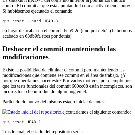
La sintaxis HEAD~1 del comando anterior la podríamos traducir
como «El commit al que está apuntando la rama activa menos uno».
Si hubiésemos ejecutado el comando:
git reset --hard HEAD~3
en lugar de acabar en el commit 6eb9f2d (uno por detrás) habríamos
acabado en 63db9fa (tres por detrás).
Deshacer el commit manteniendo las
modificaciones
Existe la posibilidad de eliminar el commit pero manteniendo las
modificaciones que contiene ese commit en el área de trabajo. ¿Y
por qué querríamos hacer esto? Por varios motivos, por ejemplo por
que los tests funcionales del commit 600cc08 están incompletos, son
incorrectos o he introducido algún bug en él.
Partiendo de nuevo del mismos estado inicial de antes:
ejecutaríamos el siguiente comando:
git reset HEAD~1
Tras lo cual, el estado del repositorio sería: