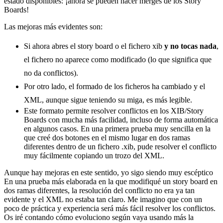
estado disponibles: ¡ahora se pueden hacer merges de los Story
Boards!
Las mejoras más evidentes son:
Si ahora abres el story board o el fichero xib
y no tocas nada
,
el fichero no aparece como modificado (lo que significa que
no da conflictos).
Por otro lado, el formado de los ficheros ha cambiado y el
XML, aunque sigue teniendo su miga, es más legible.
Este formato permite resolver conflictos en los XIB/Story
Boards con mucha más facilidad, incluso de forma automática
en algunos casos. En una primera prueba muy sencilla en la
que creé dos botones en el mismo lugar en dos ramas
diferentes dentro de un fichero .xib, pude resolver el conflicto
muy fácilmente copiando un trozo del XML.
Aunque hay mejoras en este sentido, yo sigo siendo muy escéptico
En una prueba más elaborada en la que modifiqué un story board en
dos ramas diferentes, la resolución del conflicto no era ya tan
evidente y el XML no estaba tan claro. Me imagino que con un
poco de práctica y experiencia será más fácil resolver los conflictos.
Os iré contando cómo evoluciono según vaya usando más la