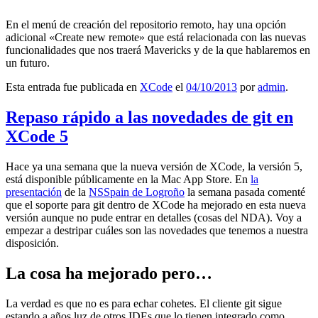
En el menú de creación del repositorio remoto, hay una opción
adicional «Create new remote» que está relacionada con las nuevas
funcionalidades que nos traerá Mavericks y de la que hablaremos en
un futuro.
Esta entrada fue publicada en
XCode
el
04/10/2013
por
admin
.
Repaso rápido a las novedades de git en
XCode 5
Hace ya una semana que la nueva versión de XCode, la versión 5,
está disponible públicamente en la Mac App Store. En
la
presentación
de la
NSSpain de Logroño
la semana pasada comenté
que el soporte para git dentro de XCode ha mejorado en esta nueva
versión aunque no pude entrar en detalles (cosas del NDA). Voy a
empezar a destripar cuáles son las novedades que tenemos a nuestra
disposición.
La cosa ha mejorado pero…
La verdad es que no es para echar cohetes. El cliente git sigue
estando a años luz de otros IDEs que lo tienen integrado como