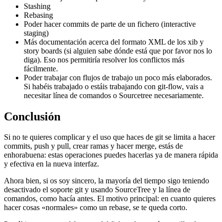
Stashing
Rebasing
Poder hacer commits de parte de un fichero (interactive
staging)
Más documentación acerca del formato XML de los xib y
story boards (si alguien sabe dónde está que por favor nos lo
diga). Eso nos permitiría resolver los conflictos más
fácilmente.
Poder trabajar con flujos de trabajo un poco más elaborados.
Si habéis trabajado o estáis trabajando con git-flow, vais a
necesitar línea de comandos o Sourcetree necesariamente.
Conclusión
Si no te quieres complicar y el uso que haces de git se limita a hacer
commits, push y pull, crear ramas y hacer merge, estás de
enhorabuena: estas operaciones puedes hacerlas ya de manera rápida
y efectiva en la nueva interfaz.
Ahora bien, si os soy sincero, la mayoría del tiempo sigo teniendo
desactivado el soporte git y usando SourceTree y la línea de
comandos, como hacía antes. El motivo principal: en cuanto quieres
hacer cosas «normales» como un rebase, se te queda corto.