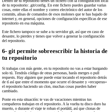
Dentro de tu repositorio tienes un fichero con la configuración local
de tu repositorio: .git/config. En este fichero puedes guardar varias
cosas, entre ellas el nombre y correo electrónico del autor de los
commits, alisas de comandos de esos molones que te has bajado de
internet y, en general, opciones de configuración específicas de ese
repositorio en esa máquina.
Este fichero tampoco se sube a tu servidor git, así que en caso de
desastre, lo pierdes y tienes que volver a generar la configuración
del repositorio.
6- git permite sobreescribir la historia de
tu repositorio
Si trabajas con más gente, en tu repositorio no vas a estar hurgando
solo tú. Tendrás código de otras personas, harás merges o pull
requests. Hay alguien que puede estar tocando el repositorio detrás
de tí así que entre el momento que ocurre el desastre y «recuperas»
el repositorio haciendo un clon, muchas cosas pueden haber
cambiado.
Ponte en esta situación: te vas de vacaciones mientras tus
compañeros trabajan en el repositorio. A la vuelta tu disco duro ha
muerto, o durante el viaje te roban el portátil, así que clonas de