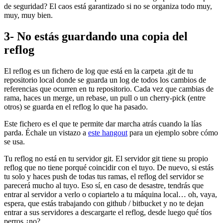
de seguridad? El caos está garantizado si no se organiza todo muy,
muy, muy bien.
3- No estás guardando una copia del
reflog
El reflog es un fichero de log que está en la carpeta .git de tu
repositorio local donde se guarda un log de todos los cambios de
referencias que ocurren en tu repositorio. Cada vez que cambias de
rama, haces un merge, un rebase, un pull o un cherry-pick (entre
otros) se guarda en el reflog lo que ha pasado.
Este fichero es el que te permite dar marcha atrás cuando la lías
parda. Échale un vistazo a
este hangout
para un ejemplo sobre cómo
se usa.
Tu reflog no está en tu servidor git. El servidor git tiene su propio
reflog que no tiene porqué coincidir con el tuyo. De nuevo, si estás
tu solo y haces push de todas tus ramas, el reflog del servidor se
parecerá mucho al tuyo. Eso sí, en caso de desastre, tendrás que
entrar al servidor a verlo o copiartelo a tu máquina local… oh, vaya,
espera, que estás trabajando con github / bitbucket y no te dejan
entrar a sus servidores a descargarte el reflog, desde luego qué tíos
perros ¿no?.