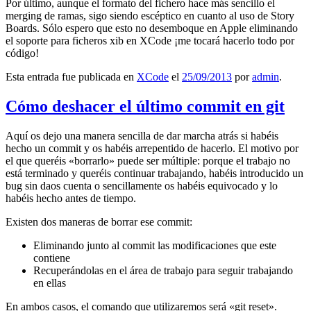
Por último, aunque el formato del fichero hace más sencillo el
merging de ramas, sigo siendo escéptico en cuanto al uso de Story
Boards. Sólo espero que esto no desemboque en Apple eliminando
el soporte para ficheros xib en XCode ¡me tocará hacerlo todo por
código!
Esta entrada fue publicada en
XCode
el
25/09/2013
por
admin
.
Cómo deshacer el último commit en git
Aquí os dejo una manera sencilla de dar marcha atrás si habéis
hecho un commit y os habéis arrepentido de hacerlo. El motivo por
el que queréis «borrarlo» puede ser múltiple: porque el trabajo no
está terminado y queréis continuar trabajando, habéis introducido un
bug sin daos cuenta o sencillamente os habéis equivocado y lo
habéis hecho antes de tiempo.
Existen dos maneras de borrar ese commit:
Eliminando junto al commit las modificaciones que este
contiene
Recuperándolas en el área de trabajo para seguir trabajando
en ellas
En ambos casos, el comando que utilizaremos será «git reset».