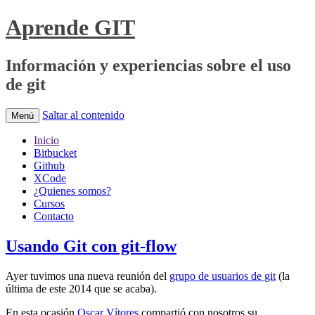
Aprende GIT
Información y experiencias sobre el uso
de git
Saltar al contenido
Menú
Inicio
Bitbucket
Github
XCode
¿Quienes somos?
Cursos
Contacto
Usando Git con git-flow
Ayer tuvimos una nueva reunión del
grupo de usuarios de git
(la
última de este 2014 que se acaba).
En esta ocasión
Oscar Vítores
compartió con nosotros su