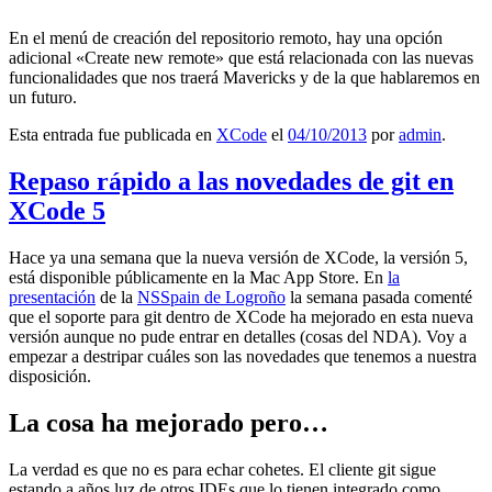
En el menú de creación del repositorio remoto, hay una opción
adicional «Create new remote» que está relacionada con las nuevas
funcionalidades que nos traerá Mavericks y de la que hablaremos en
un futuro.
Esta entrada fue publicada en
XCode
el
04/10/2013
por
admin
.
Repaso rápido a las novedades de git en
XCode 5
Hace ya una semana que la nueva versión de XCode, la versión 5,
está disponible públicamente en la Mac App Store. En
la
presentación
de la
NSSpain de Logroño
la semana pasada comenté
que el soporte para git dentro de XCode ha mejorado en esta nueva
versión aunque no pude entrar en detalles (cosas del NDA). Voy a
empezar a destripar cuáles son las novedades que tenemos a nuestra
disposición.
La cosa ha mejorado pero…
La verdad es que no es para echar cohetes. El cliente git sigue
estando a años luz de otros IDEs que lo tienen integrado como