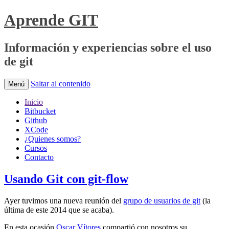
Aprende GIT
Información y experiencias sobre el uso
de git
Saltar al contenido
Menú
Inicio
Bitbucket
Github
XCode
¿Quienes somos?
Cursos
Contacto
Usando Git con git-flow
Ayer tuvimos una nueva reunión del
grupo de usuarios de git
(la
última de este 2014 que se acaba).
En esta ocasión
Oscar Vítores
compartió con nosotros su