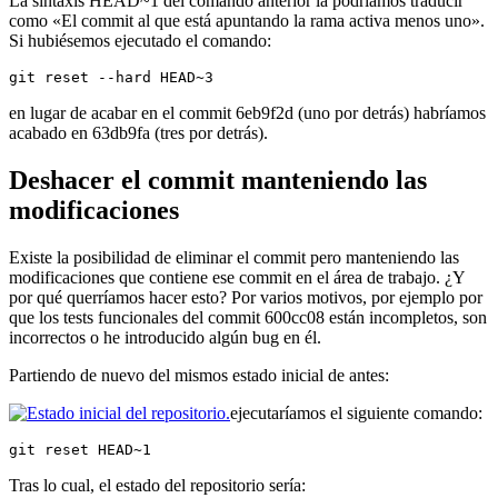
La sintaxis HEAD~1 del comando anterior la podríamos traducir
como «El commit al que está apuntando la rama activa menos uno».
Si hubiésemos ejecutado el comando:
git reset --hard HEAD~3
en lugar de acabar en el commit 6eb9f2d (uno por detrás) habríamos
acabado en 63db9fa (tres por detrás).
Deshacer el commit manteniendo las
modificaciones
Existe la posibilidad de eliminar el commit pero manteniendo las
modificaciones que contiene ese commit en el área de trabajo. ¿Y
por qué querríamos hacer esto? Por varios motivos, por ejemplo por
que los tests funcionales del commit 600cc08 están incompletos, son
incorrectos o he introducido algún bug en él.
Partiendo de nuevo del mismos estado inicial de antes:
ejecutaríamos el siguiente comando:
git reset HEAD~1
Tras lo cual, el estado del repositorio sería: