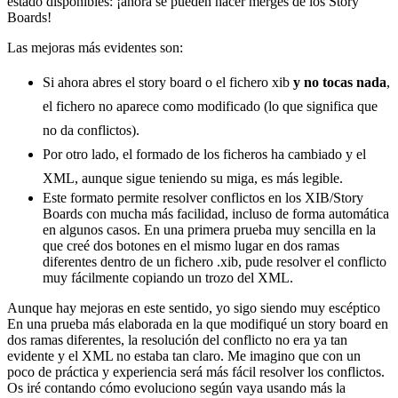
estado disponibles: ¡ahora se pueden hacer merges de los Story
Boards!
Las mejoras más evidentes son:
Si ahora abres el story board o el fichero xib
y no tocas nada
,
el fichero no aparece como modificado (lo que significa que
no da conflictos).
Por otro lado, el formado de los ficheros ha cambiado y el
XML, aunque sigue teniendo su miga, es más legible.
Este formato permite resolver conflictos en los XIB/Story
Boards con mucha más facilidad, incluso de forma automática
en algunos casos. En una primera prueba muy sencilla en la
que creé dos botones en el mismo lugar en dos ramas
diferentes dentro de un fichero .xib, pude resolver el conflicto
muy fácilmente copiando un trozo del XML.
Aunque hay mejoras en este sentido, yo sigo siendo muy escéptico
En una prueba más elaborada en la que modifiqué un story board en
dos ramas diferentes, la resolución del conflicto no era ya tan
evidente y el XML no estaba tan claro. Me imagino que con un
poco de práctica y experiencia será más fácil resolver los conflictos.
Os iré contando cómo evoluciono según vaya usando más la