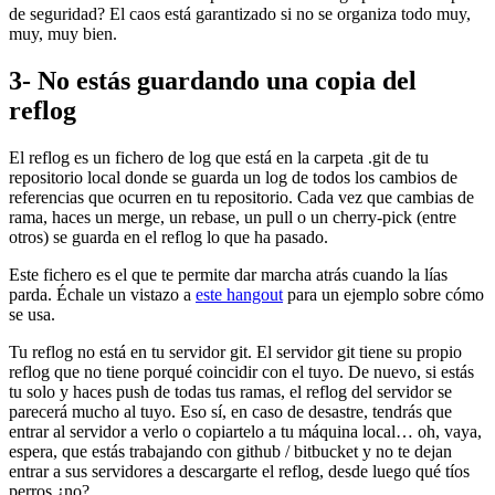
de seguridad? El caos está garantizado si no se organiza todo muy,
muy, muy bien.
3- No estás guardando una copia del
reflog
El reflog es un fichero de log que está en la carpeta .git de tu
repositorio local donde se guarda un log de todos los cambios de
referencias que ocurren en tu repositorio. Cada vez que cambias de
rama, haces un merge, un rebase, un pull o un cherry-pick (entre
otros) se guarda en el reflog lo que ha pasado.
Este fichero es el que te permite dar marcha atrás cuando la lías
parda. Échale un vistazo a
este hangout
para un ejemplo sobre cómo
se usa.
Tu reflog no está en tu servidor git. El servidor git tiene su propio
reflog que no tiene porqué coincidir con el tuyo. De nuevo, si estás
tu solo y haces push de todas tus ramas, el reflog del servidor se
parecerá mucho al tuyo. Eso sí, en caso de desastre, tendrás que
entrar al servidor a verlo o copiartelo a tu máquina local… oh, vaya,
espera, que estás trabajando con github / bitbucket y no te dejan
entrar a sus servidores a descargarte el reflog, desde luego qué tíos
perros ¿no?.