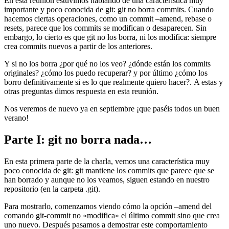
En esta reunión estuvimos hablando de una característica muy
importante y poco conocida de git: git no borra commits. Cuando
hacemos ciertas operaciones, como un commit –amend, rebase o
resets, parece que los commits se modifican o desaparecen. Sin
embargo, lo cierto es que git no los borra, ni los modifica: siempre
crea commits nuevos a partir de los anteriores.
Y si no los borra ¿por qué no los veo? ¿dónde están los commits
originales? ¿cómo los puedo recuperar? y por último ¿cómo los
borro definitivamente si es lo que realmente quiero hacer?. A estas y
otras preguntas dimos respuesta en esta reunión.
Nos veremos de nuevo ya en septiembre ¡que paséis todos un buen
verano!
Parte I: git no borra nada…
En esta primera parte de la charla, vemos una característica muy
poco conocida de git: git mantiene los commits que parece que se
han borrado y aunque no los veamos, siguen estando en nuestro
repositorio (en la carpeta .git).
Para mostrarlo, comenzamos viendo cómo la opción –amend del
comando git-commit no «modifica» el último commit sino que crea
uno nuevo. Después pasamos a demostrar este comportamiento