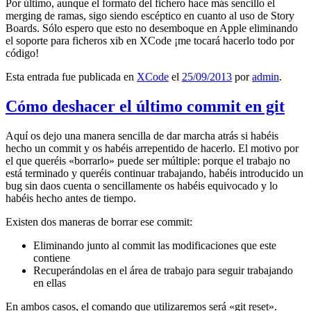
Por último, aunque el formato del fichero hace más sencillo el
merging de ramas, sigo siendo escéptico en cuanto al uso de Story
Boards. Sólo espero que esto no desemboque en Apple eliminando
el soporte para ficheros xib en XCode ¡me tocará hacerlo todo por
código!
Esta entrada fue publicada en
XCode
el
25/09/2013
por
admin
.
Cómo deshacer el último commit en git
Aquí os dejo una manera sencilla de dar marcha atrás si habéis
hecho un commit y os habéis arrepentido de hacerlo. El motivo por
el que queréis «borrarlo» puede ser múltiple: porque el trabajo no
está terminado y queréis continuar trabajando, habéis introducido un
bug sin daos cuenta o sencillamente os habéis equivocado y lo
habéis hecho antes de tiempo.
Existen dos maneras de borrar ese commit:
Eliminando junto al commit las modificaciones que este
contiene
Recuperándolas en el área de trabajo para seguir trabajando
en ellas
En ambos casos, el comando que utilizaremos será «git reset».