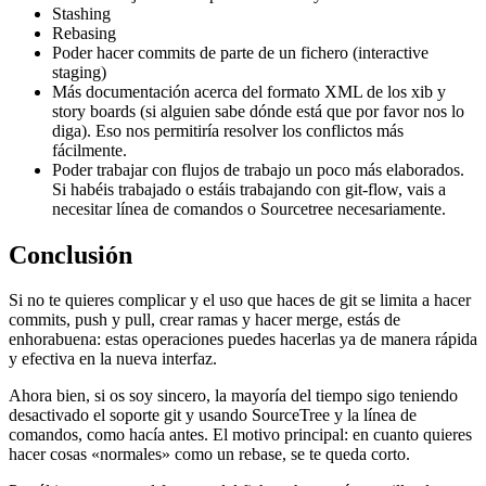
Stashing
Rebasing
Poder hacer commits de parte de un fichero (interactive
staging)
Más documentación acerca del formato XML de los xib y
story boards (si alguien sabe dónde está que por favor nos lo
diga). Eso nos permitiría resolver los conflictos más
fácilmente.
Poder trabajar con flujos de trabajo un poco más elaborados.
Si habéis trabajado o estáis trabajando con git-flow, vais a
necesitar línea de comandos o Sourcetree necesariamente.
Conclusión
Si no te quieres complicar y el uso que haces de git se limita a hacer
commits, push y pull, crear ramas y hacer merge, estás de
enhorabuena: estas operaciones puedes hacerlas ya de manera rápida
y efectiva en la nueva interfaz.
Ahora bien, si os soy sincero, la mayoría del tiempo sigo teniendo
desactivado el soporte git y usando SourceTree y la línea de
comandos, como hacía antes. El motivo principal: en cuanto quieres
hacer cosas «normales» como un rebase, se te queda corto.