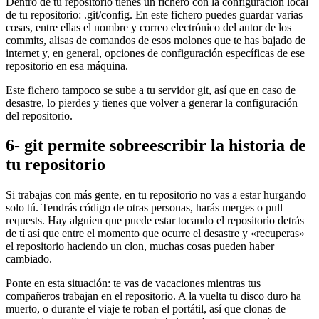
Dentro de tu repositorio tienes un fichero con la configuración local
de tu repositorio: .git/config. En este fichero puedes guardar varias
cosas, entre ellas el nombre y correo electrónico del autor de los
commits, alisas de comandos de esos molones que te has bajado de
internet y, en general, opciones de configuración específicas de ese
repositorio en esa máquina.
Este fichero tampoco se sube a tu servidor git, así que en caso de
desastre, lo pierdes y tienes que volver a generar la configuración
del repositorio.
6- git permite sobreescribir la historia de
tu repositorio
Si trabajas con más gente, en tu repositorio no vas a estar hurgando
solo tú. Tendrás código de otras personas, harás merges o pull
requests. Hay alguien que puede estar tocando el repositorio detrás
de tí así que entre el momento que ocurre el desastre y «recuperas»
el repositorio haciendo un clon, muchas cosas pueden haber
cambiado.
Ponte en esta situación: te vas de vacaciones mientras tus
compañeros trabajan en el repositorio. A la vuelta tu disco duro ha
muerto, o durante el viaje te roban el portátil, así que clonas de