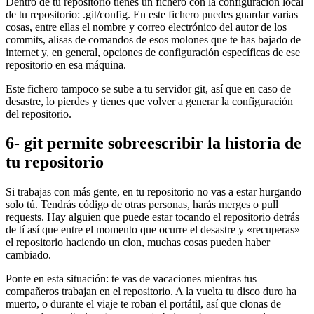
Dentro de tu repositorio tienes un fichero con la configuración local
de tu repositorio: .git/config. En este fichero puedes guardar varias
cosas, entre ellas el nombre y correo electrónico del autor de los
commits, alisas de comandos de esos molones que te has bajado de
internet y, en general, opciones de configuración específicas de ese
repositorio en esa máquina.
Este fichero tampoco se sube a tu servidor git, así que en caso de
desastre, lo pierdes y tienes que volver a generar la configuración
del repositorio.
6- git permite sobreescribir la historia de
tu repositorio
Si trabajas con más gente, en tu repositorio no vas a estar hurgando
solo tú. Tendrás código de otras personas, harás merges o pull
requests. Hay alguien que puede estar tocando el repositorio detrás
de tí así que entre el momento que ocurre el desastre y «recuperas»
el repositorio haciendo un clon, muchas cosas pueden haber
cambiado.
Ponte en esta situación: te vas de vacaciones mientras tus
compañeros trabajan en el repositorio. A la vuelta tu disco duro ha
muerto, o durante el viaje te roban el portátil, así que clonas de