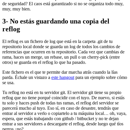
de seguridad? El caos está garantizado si no se organiza todo muy,
muy, muy bien.
3- No estás guardando una copia del
reflog
El reflog es un fichero de log que está en la carpeta .git de tu
repositorio local donde se guarda un log de todos los cambios de
referencias que ocurren en tu repositorio. Cada vez que cambias de
rama, haces un merge, un rebase, un pull o un cherry-pick (entre
otros) se guarda en el reflog lo que ha pasado.
Este fichero es el que te permite dar marcha atrás cuando la lías
parda. Échale un vistazo a
este hangout
para un ejemplo sobre cómo
se usa.
Tu reflog no está en tu servidor git. El servidor git tiene su propio
reflog que no tiene porqué coincidir con el tuyo. De nuevo, si estás
tu solo y haces push de todas tus ramas, el reflog del servidor se
parecerá mucho al tuyo. Eso sí, en caso de desastre, tendrás que
entrar al servidor a verlo o copiartelo a tu máquina local… oh, vaya,
espera, que estás trabajando con github / bitbucket y no te dejan
entrar a sus servidores a descargarte el reflog, desde luego qué tíos
perros ¿no?.