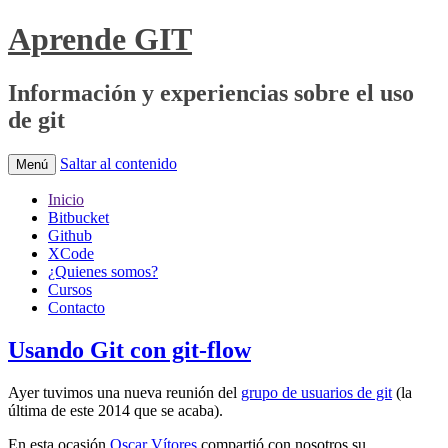
Aprende GIT
Información y experiencias sobre el uso
de git
Saltar al contenido
Menú
Inicio
Bitbucket
Github
XCode
¿Quienes somos?
Cursos
Contacto
Usando Git con git-flow
Ayer tuvimos una nueva reunión del
grupo de usuarios de git
(la
última de este 2014 que se acaba).
En esta ocasión
Oscar Vítores
compartió con nosotros su