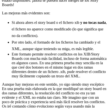
estado disponibles: ¡ahora se pueden hacer merges de los Story
Boards!
Las mejoras más evidentes son:
Si ahora abres el story board o el fichero xib
y no tocas nada
,
el fichero no aparece como modificado (lo que significa que
no da conflictos).
Por otro lado, el formado de los ficheros ha cambiado y el
XML, aunque sigue teniendo su miga, es más legible.
Este formato permite resolver conflictos en los XIB/Story
Boards con mucha más facilidad, incluso de forma automática
en algunos casos. En una primera prueba muy sencilla en la
que creé dos botones en el mismo lugar en dos ramas
diferentes dentro de un fichero .xib, pude resolver el conflicto
muy fácilmente copiando un trozo del XML.
Aunque hay mejoras en este sentido, yo sigo siendo muy escéptico
En una prueba más elaborada en la que modifiqué un story board en
dos ramas diferentes, la resolución del conflicto no era ya tan
evidente y el XML no estaba tan claro. Me imagino que con un
poco de práctica y experiencia será más fácil resolver los conflictos.
Os iré contando cómo evoluciono según vaya usando más la