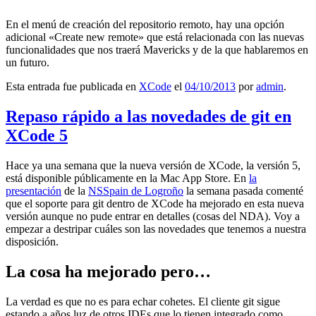
En el menú de creación del repositorio remoto, hay una opción
adicional «Create new remote» que está relacionada con las nuevas
funcionalidades que nos traerá Mavericks y de la que hablaremos en
un futuro.
Esta entrada fue publicada en
XCode
el
04/10/2013
por
admin
.
Repaso rápido a las novedades de git en
XCode 5
Hace ya una semana que la nueva versión de XCode, la versión 5,
está disponible públicamente en la Mac App Store. En
la
presentación
de la
NSSpain de Logroño
la semana pasada comenté
que el soporte para git dentro de XCode ha mejorado en esta nueva
versión aunque no pude entrar en detalles (cosas del NDA). Voy a
empezar a destripar cuáles son las novedades que tenemos a nuestra
disposición.
La cosa ha mejorado pero…
La verdad es que no es para echar cohetes. El cliente git sigue
estando a años luz de otros IDEs que lo tienen integrado como