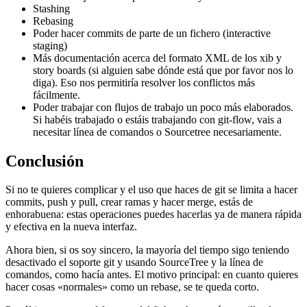
Stashing
Rebasing
Poder hacer commits de parte de un fichero (interactive
staging)
Más documentación acerca del formato XML de los xib y
story boards (si alguien sabe dónde está que por favor nos lo
diga). Eso nos permitiría resolver los conflictos más
fácilmente.
Poder trabajar con flujos de trabajo un poco más elaborados.
Si habéis trabajado o estáis trabajando con git-flow, vais a
necesitar línea de comandos o Sourcetree necesariamente.
Conclusión
Si no te quieres complicar y el uso que haces de git se limita a hacer
commits, push y pull, crear ramas y hacer merge, estás de
enhorabuena: estas operaciones puedes hacerlas ya de manera rápida
y efectiva en la nueva interfaz.
Ahora bien, si os soy sincero, la mayoría del tiempo sigo teniendo
desactivado el soporte git y usando SourceTree y la línea de
comandos, como hacía antes. El motivo principal: en cuanto quieres
hacer cosas «normales» como un rebase, se te queda corto.