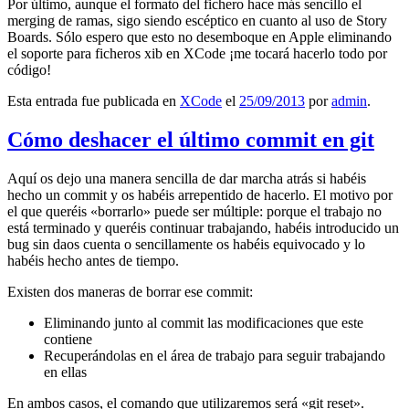
Por último, aunque el formato del fichero hace más sencillo el
merging de ramas, sigo siendo escéptico en cuanto al uso de Story
Boards. Sólo espero que esto no desemboque en Apple eliminando
el soporte para ficheros xib en XCode ¡me tocará hacerlo todo por
código!
Esta entrada fue publicada en
XCode
el
25/09/2013
por
admin
.
Cómo deshacer el último commit en git
Aquí os dejo una manera sencilla de dar marcha atrás si habéis
hecho un commit y os habéis arrepentido de hacerlo. El motivo por
el que queréis «borrarlo» puede ser múltiple: porque el trabajo no
está terminado y queréis continuar trabajando, habéis introducido un
bug sin daos cuenta o sencillamente os habéis equivocado y lo
habéis hecho antes de tiempo.
Existen dos maneras de borrar ese commit:
Eliminando junto al commit las modificaciones que este
contiene
Recuperándolas en el área de trabajo para seguir trabajando
en ellas
En ambos casos, el comando que utilizaremos será «git reset».