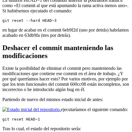
La sintaxis HEAD~1 del comando anterior la podríamos traducir
como «El commit al que está apuntando la rama activa menos uno».
Si hubiésemos ejecutado el comando:
git reset --hard HEAD~3
en lugar de acabar en el commit 6eb9f2d (uno por detrás) habríamos
acabado en 63db9fa (tres por detrás).
Deshacer el commit manteniendo las
modificaciones
Existe la posibilidad de eliminar el commit pero manteniendo las
modificaciones que contiene ese commit en el área de trabajo. ¿Y
por qué querríamos hacer esto? Por varios motivos, por ejemplo por
que los tests funcionales del commit 600cc08 están incompletos, son
incorrectos o he introducido algún bug en él.
Partiendo de nuevo del mismos estado inicial de antes:
ejecutaríamos el siguiente comando:
git reset HEAD~1
Tras lo cual, el estado del repositorio sería: