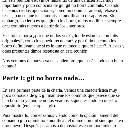
En esta reunión estuvimos hablando de una característica muy
importante y poco conocida de git: git no borra commits. Cuando
hacemos ciertas operaciones, como un commit –amend, rebase o
resets, parece que los commits se modifican o desaparecen. Sin
embargo, lo cierto es que git no los borra, ni los modifica: siempre
crea commits nuevos a partir de los anteriores.
Y si no los borra ¿por qué no los veo? ¿dónde están los commits
originales? ¿cómo los puedo recuperar? y por último ¿cómo los
borro definitivamente si es lo que realmente quiero hacer?. A estas y
otras preguntas dimos respuesta en esta reunión.
Nos veremos de nuevo ya en septiembre ¡que paséis todos un buen
verano!
Parte I: git no borra nada…
En esta primera parte de la charla, vemos una característica muy
poco conocida de git: git mantiene los commits que parece que se
han borrado y aunque no los veamos, siguen estando en nuestro
repositorio (en la carpeta .git).
Para mostrarlo, comenzamos viendo cómo la opción –amend del
comando git-commit no «modifica» el último commit sino que crea
uno nuevo. Después pasamos a demostrar este comportamiento