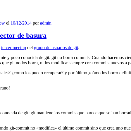
low
el
10/12/2014
por
admin
.
lector de basura
l
tercer meetup
del
grupo de usuarios de git
.
ante y poco conocida de git: git no borra commits. Cuando hacemos cie
que git no los borra, ni los modifica: siempre crea commits nuevos a par
nales? ¿cómo los puedo recuperar? y por último ¿cómo los borro definiti
erano!
 conocida de git: git mantiene los commits que parece que se han borra
ndo git-commit no «modifica» el último commit sino que crea uno nu