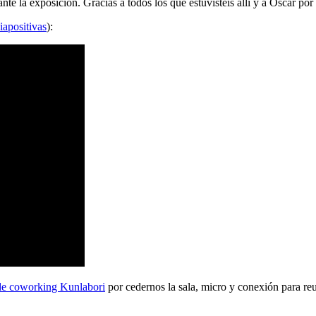
 la exposición. Gracias a todos los que estuvisteis allí y a Oscar por 
iapositivas
):
de coworking Kunlabori
por cedernos la sala, micro y conexión para reu