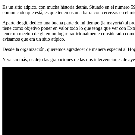
Es un sitio atípico, con mucha historia detrás. Situado en el número 5
comunicado que está, es que tenemos una barra con cervezas en el mi
Aparte de git, dedico una buena parte de mi tiempo (la mayoría) al
tiene como objetivo poner en valor todo lo que tenga que ver con Ex
tener un meetup de git en un lugar tradicionalmente considerado como 
avisamos que era un sitio atípico.
Desde la organización, queremos agradecer de manera especial al Hog
Y ya sin más, os dejo las grabaciones de las dos intervenciones de aye