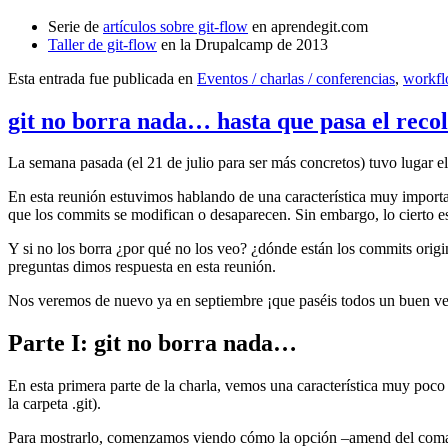
Serie de
artículos sobre git-flow
en aprendegit.com
Taller de git-flow
en la Drupalcamp de 2013
Esta entrada fue publicada en
Eventos / charlas / conferencias
,
workf
git no borra nada… hasta que pasa el reco
La semana pasada (el 21 de julio para ser más concretos) tuvo lugar e
En esta reunión estuvimos hablando de una característica muy import
que los commits se modifican o desaparecen. Sin embargo, lo cierto es 
Y si no los borra ¿por qué no los veo? ¿dónde están los commits origi
preguntas dimos respuesta en esta reunión.
Nos veremos de nuevo ya en septiembre ¡que paséis todos un buen v
Parte I: git no borra nada…
En esta primera parte de la charla, vemos una característica muy poco
la carpeta .git).
Para mostrarlo, comenzamos viendo cómo la opción –amend del coma