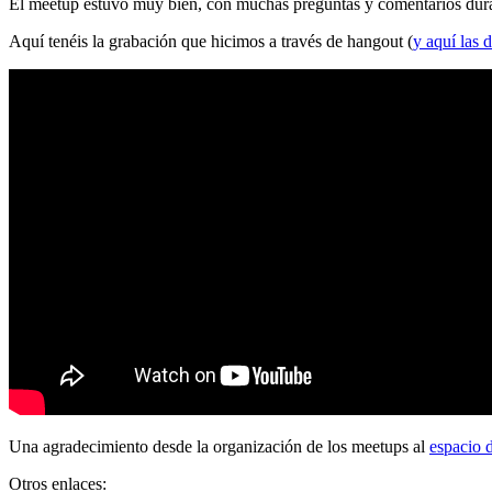
El meetup estuvo muy bien, con muchas preguntas y comentarios durante
Aquí tenéis la grabación que hicimos a través de hangout (
y aquí las d
Una agradecimiento desde la organización de los meetups al
espacio 
Otros enlaces: