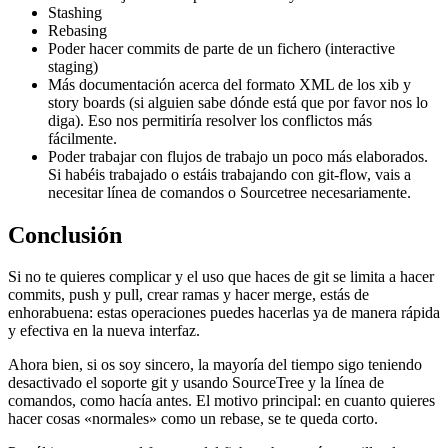
Stashing
Rebasing
Poder hacer commits de parte de un fichero (interactive
staging)
Más documentación acerca del formato XML de los xib y
story boards (si alguien sabe dónde está que por favor nos lo
diga). Eso nos permitiría resolver los conflictos más
fácilmente.
Poder trabajar con flujos de trabajo un poco más elaborados.
Si habéis trabajado o estáis trabajando con git-flow, vais a
necesitar línea de comandos o Sourcetree necesariamente.
Conclusión
Si no te quieres complicar y el uso que haces de git se limita a hacer
commits, push y pull, crear ramas y hacer merge, estás de
enhorabuena: estas operaciones puedes hacerlas ya de manera rápida
y efectiva en la nueva interfaz.
Ahora bien, si os soy sincero, la mayoría del tiempo sigo teniendo
desactivado el soporte git y usando SourceTree y la línea de
comandos, como hacía antes. El motivo principal: en cuanto quieres
hacer cosas «normales» como un rebase, se te queda corto.