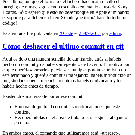
Por último, aunque el formato del fichero hace más sencillo el
merging de ramas, sigo siendo escéptico en cuanto al uso de Story
Boards. Sólo espero que esto no desemboque en Apple eliminando
el soporte para ficheros xib en XCode ¡me tocará hacerlo todo por
código!
Esta entrada fue publicada en
XCode
el
25/09/2013
por
admin
.
Cómo deshacer el último commit en git
Aquí os dejo una manera sencilla de dar marcha atrás si habéis
hecho un commit y os habéis arrepentido de hacerlo. El motivo por
el que queréis «borrarlo» puede ser múltiple: porque el trabajo no
está terminado y queréis continuar trabajando, habéis introducido un
bug sin daos cuenta o sencillamente os habéis equivocado y lo
habéis hecho antes de tiempo.
Existen dos maneras de borrar ese commit:
Eliminando junto al commit las modificaciones que este
contiene
Recuperándolas en el área de trabajo para seguir trabajando
en ellas
En ambos casos, el comando que utilizaremos será «git reset».