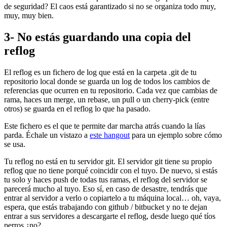
de seguridad? El caos está garantizado si no se organiza todo muy,
muy, muy bien.
3- No estás guardando una copia del
reflog
El reflog es un fichero de log que está en la carpeta .git de tu
repositorio local donde se guarda un log de todos los cambios de
referencias que ocurren en tu repositorio. Cada vez que cambias de
rama, haces un merge, un rebase, un pull o un cherry-pick (entre
otros) se guarda en el reflog lo que ha pasado.
Este fichero es el que te permite dar marcha atrás cuando la lías
parda. Échale un vistazo a
este hangout
para un ejemplo sobre cómo
se usa.
Tu reflog no está en tu servidor git. El servidor git tiene su propio
reflog que no tiene porqué coincidir con el tuyo. De nuevo, si estás
tu solo y haces push de todas tus ramas, el reflog del servidor se
parecerá mucho al tuyo. Eso sí, en caso de desastre, tendrás que
entrar al servidor a verlo o copiartelo a tu máquina local… oh, vaya,
espera, que estás trabajando con github / bitbucket y no te dejan
entrar a sus servidores a descargarte el reflog, desde luego qué tíos
perros ¿no?.