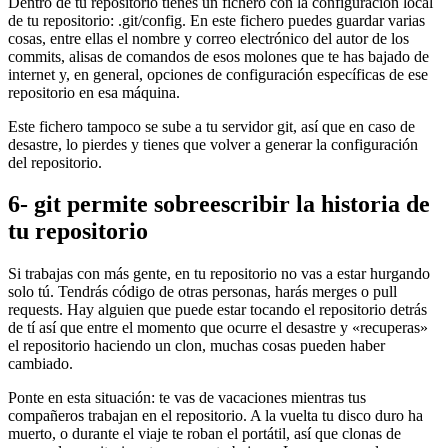
Dentro de tu repositorio tienes un fichero con la configuración local
de tu repositorio: .git/config. En este fichero puedes guardar varias
cosas, entre ellas el nombre y correo electrónico del autor de los
commits, alisas de comandos de esos molones que te has bajado de
internet y, en general, opciones de configuración específicas de ese
repositorio en esa máquina.
Este fichero tampoco se sube a tu servidor git, así que en caso de
desastre, lo pierdes y tienes que volver a generar la configuración
del repositorio.
6- git permite sobreescribir la historia de
tu repositorio
Si trabajas con más gente, en tu repositorio no vas a estar hurgando
solo tú. Tendrás código de otras personas, harás merges o pull
requests. Hay alguien que puede estar tocando el repositorio detrás
de tí así que entre el momento que ocurre el desastre y «recuperas»
el repositorio haciendo un clon, muchas cosas pueden haber
cambiado.
Ponte en esta situación: te vas de vacaciones mientras tus
compañeros trabajan en el repositorio. A la vuelta tu disco duro ha
muerto, o durante el viaje te roban el portátil, así que clonas de