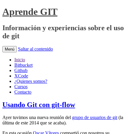
Aprende GIT
Información y experiencias sobre el uso
de git
Saltar al contenido
Menú
Inicio
Bitbucket
Github
XCode
¿Quienes somos?
Cursos
Contacto
Usando Git con git-flow
Ayer tuvimos una nueva reunión del
grupo de usuarios de git
(la
última de este 2014 que se acaba).
En esta ocasión
Oscar Vítores
compartió con nosotros su