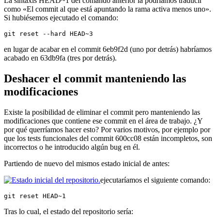
La sintaxis HEAD~1 del comando anterior la podríamos traducir
como «El commit al que está apuntando la rama activa menos uno».
Si hubiésemos ejecutado el comando:
git reset --hard HEAD~3
en lugar de acabar en el commit 6eb9f2d (uno por detrás) habríamos
acabado en 63db9fa (tres por detrás).
Deshacer el commit manteniendo las
modificaciones
Existe la posibilidad de eliminar el commit pero manteniendo las
modificaciones que contiene ese commit en el área de trabajo. ¿Y
por qué querríamos hacer esto? Por varios motivos, por ejemplo por
que los tests funcionales del commit 600cc08 están incompletos, son
incorrectos o he introducido algún bug en él.
Partiendo de nuevo del mismos estado inicial de antes:
ejecutaríamos el siguiente comando:
git reset HEAD~1
Tras lo cual, el estado del repositorio sería: