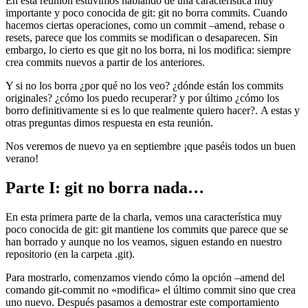
En esta reunión estuvimos hablando de una característica muy
importante y poco conocida de git: git no borra commits. Cuando
hacemos ciertas operaciones, como un commit –amend, rebase o
resets, parece que los commits se modifican o desaparecen. Sin
embargo, lo cierto es que git no los borra, ni los modifica: siempre
crea commits nuevos a partir de los anteriores.
Y si no los borra ¿por qué no los veo? ¿dónde están los commits
originales? ¿cómo los puedo recuperar? y por último ¿cómo los
borro definitivamente si es lo que realmente quiero hacer?. A estas y
otras preguntas dimos respuesta en esta reunión.
Nos veremos de nuevo ya en septiembre ¡que paséis todos un buen
verano!
Parte I: git no borra nada…
En esta primera parte de la charla, vemos una característica muy
poco conocida de git: git mantiene los commits que parece que se
han borrado y aunque no los veamos, siguen estando en nuestro
repositorio (en la carpeta .git).
Para mostrarlo, comenzamos viendo cómo la opción –amend del
comando git-commit no «modifica» el último commit sino que crea
uno nuevo. Después pasamos a demostrar este comportamiento