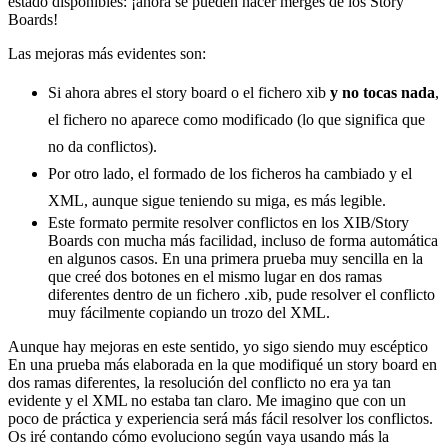
estado disponibles: ¡ahora se pueden hacer merges de los Story
Boards!
Las mejoras más evidentes son:
Si ahora abres el story board o el fichero xib
y no tocas nada
,
el fichero no aparece como modificado (lo que significa que
no da conflictos).
Por otro lado, el formado de los ficheros ha cambiado y el
XML, aunque sigue teniendo su miga, es más legible.
Este formato permite resolver conflictos en los XIB/Story
Boards con mucha más facilidad, incluso de forma automática
en algunos casos. En una primera prueba muy sencilla en la
que creé dos botones en el mismo lugar en dos ramas
diferentes dentro de un fichero .xib, pude resolver el conflicto
muy fácilmente copiando un trozo del XML.
Aunque hay mejoras en este sentido, yo sigo siendo muy escéptico
En una prueba más elaborada en la que modifiqué un story board en
dos ramas diferentes, la resolución del conflicto no era ya tan
evidente y el XML no estaba tan claro. Me imagino que con un
poco de práctica y experiencia será más fácil resolver los conflictos.
Os iré contando cómo evoluciono según vaya usando más la