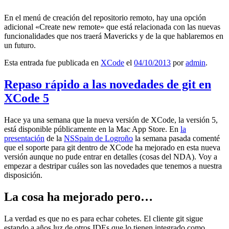
En el menú de creación del repositorio remoto, hay una opción
adicional «Create new remote» que está relacionada con las nuevas
funcionalidades que nos traerá Mavericks y de la que hablaremos en
un futuro.
Esta entrada fue publicada en
XCode
el
04/10/2013
por
admin
.
Repaso rápido a las novedades de git en
XCode 5
Hace ya una semana que la nueva versión de XCode, la versión 5,
está disponible públicamente en la Mac App Store. En
la
presentación
de la
NSSpain de Logroño
la semana pasada comenté
que el soporte para git dentro de XCode ha mejorado en esta nueva
versión aunque no pude entrar en detalles (cosas del NDA). Voy a
empezar a destripar cuáles son las novedades que tenemos a nuestra
disposición.
La cosa ha mejorado pero…
La verdad es que no es para echar cohetes. El cliente git sigue
estando a años luz de otros IDEs que lo tienen integrado como