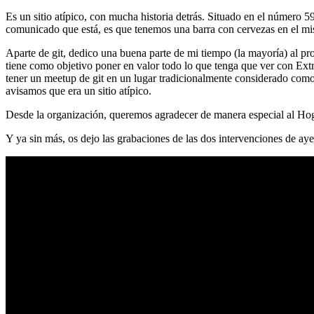
Es un sitio atípico, con mucha historia detrás. Situado en el número 5
comunicado que está, es que tenemos una barra con cervezas en el mi
Aparte de git, dedico una buena parte de mi tiempo (la mayoría) al
tiene como objetivo poner en valor todo lo que tenga que ver con Ex
tener un meetup de git en un lugar tradicionalmente considerado como 
avisamos que era un sitio atípico.
Desde la organización, queremos agradecer de manera especial al Hog
Y ya sin más, os dejo las grabaciones de las dos intervenciones de aye