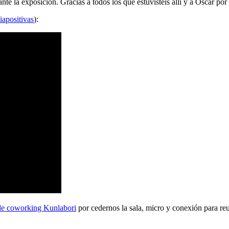
 la exposición. Gracias a todos los que estuvisteis allí y a Oscar por 
iapositivas
):
de coworking Kunlabori
por cedernos la sala, micro y conexión para reu