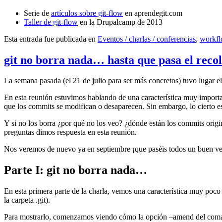
Serie de
artículos sobre git-flow
en aprendegit.com
Taller de git-flow
en la Drupalcamp de 2013
Esta entrada fue publicada en
Eventos / charlas / conferencias
,
workf
git no borra nada… hasta que pasa el reco
La semana pasada (el 21 de julio para ser más concretos) tuvo lugar e
En esta reunión estuvimos hablando de una característica muy import
que los commits se modifican o desaparecen. Sin embargo, lo cierto es 
Y si no los borra ¿por qué no los veo? ¿dónde están los commits origi
preguntas dimos respuesta en esta reunión.
Nos veremos de nuevo ya en septiembre ¡que paséis todos un buen v
Parte I: git no borra nada…
En esta primera parte de la charla, vemos una característica muy poco
la carpeta .git).
Para mostrarlo, comenzamos viendo cómo la opción –amend del coma