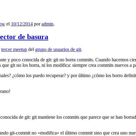
low
el
10/12/2014
por
admin
.
lector de basura
l
tercer meetup
del
grupo de usuarios de git
.
ante y poco conocida de git: git no borra commits. Cuando hacemos cie
que git no los borra, ni los modifica: siempre crea commits nuevos a par
nales? ¿cómo los puedo recuperar? y por último ¿cómo los borro definiti
erano!
 conocida de git: git mantiene los commits que parece que se han borra
ndo git-commit no «modifica» el último commit sino que crea uno nu