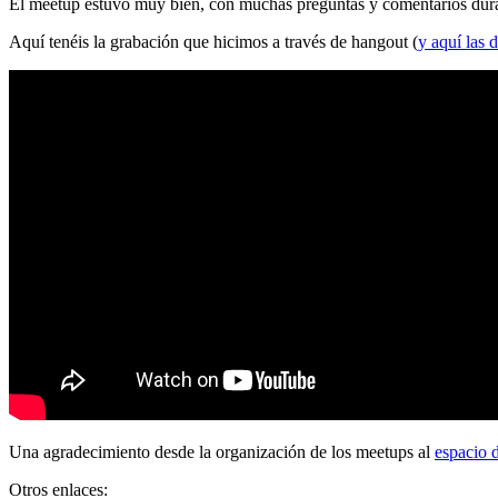
El meetup estuvo muy bien, con muchas preguntas y comentarios durante
Aquí tenéis la grabación que hicimos a través de hangout (
y aquí las d
Una agradecimiento desde la organización de los meetups al
espacio 
Otros enlaces: