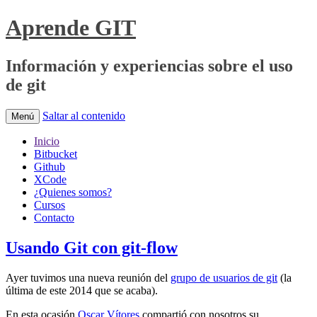
Aprende GIT
Información y experiencias sobre el uso
de git
Saltar al contenido
Menú
Inicio
Bitbucket
Github
XCode
¿Quienes somos?
Cursos
Contacto
Usando Git con git-flow
Ayer tuvimos una nueva reunión del
grupo de usuarios de git
(la
última de este 2014 que se acaba).
En esta ocasión
Oscar Vítores
compartió con nosotros su