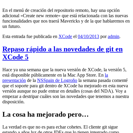
En el menú de creación del repositorio remoto, hay una opción
adicional «Create new remote» que está relacionada con las nuevas
funcionalidades que nos traerá Mavericks y de la que hablaremos en
un futuro.
Esta entrada fue publicada en
XCode
el
04/10/2013
por
admin
.
Repaso rápido a las novedades de git en
XCode 5
Hace ya una semana que la nueva versión de XCode, la versión 5,
está disponible públicamente en la Mac App Store. En
la
presentación
de la
NSSpain de Logroño
la semana pasada comenté
que el soporte para git dentro de XCode ha mejorado en esta nueva
versión aunque no pude entrar en detalles (cosas del NDA). Voy a
empezar a destripar cuáles son las novedades que tenemos a nuestra
disposición.
La cosa ha mejorado pero…
La verdad es que no es para echar cohetes. El cliente git sigue
estando a años luz de otros IDEs que lo tienen integrado como