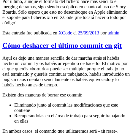
Por último, aunque el formato del fichero hace más sencillo el
merging de ramas, sigo siendo escéptico en cuanto al uso de Story
Boards. Sólo espero que esto no desemboque en Apple eliminando
el soporte para ficheros xib en XCode ¡me tocará hacerlo todo por
código!
Esta entrada fue publicada en
XCode
el
25/09/2013
por
admin
.
Cómo deshacer el último commit en git
Aquí os dejo una manera sencilla de dar marcha atrás si habéis
hecho un commit y os habéis arrepentido de hacerlo. El motivo por
el que queréis «borrarlo» puede ser múltiple: porque el trabajo no
está terminado y queréis continuar trabajando, habéis introducido un
bug sin daos cuenta o sencillamente os habéis equivocado y lo
habéis hecho antes de tiempo.
Existen dos maneras de borrar ese commit:
Eliminando junto al commit las modificaciones que este
contiene
Recuperándolas en el área de trabajo para seguir trabajando
en ellas
En ambos casos, el comando que utilizaremos será «git reset».