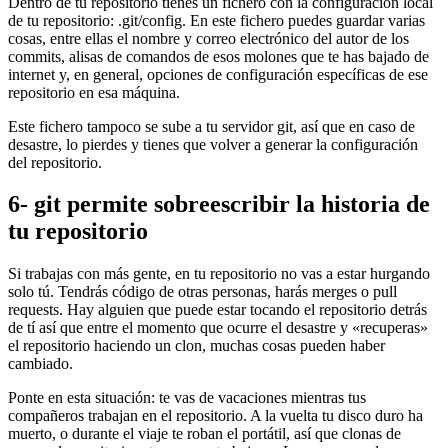
Dentro de tu repositorio tienes un fichero con la configuración local
de tu repositorio: .git/config. En este fichero puedes guardar varias
cosas, entre ellas el nombre y correo electrónico del autor de los
commits, alisas de comandos de esos molones que te has bajado de
internet y, en general, opciones de configuración específicas de ese
repositorio en esa máquina.
Este fichero tampoco se sube a tu servidor git, así que en caso de
desastre, lo pierdes y tienes que volver a generar la configuración
del repositorio.
6- git permite sobreescribir la historia de
tu repositorio
Si trabajas con más gente, en tu repositorio no vas a estar hurgando
solo tú. Tendrás código de otras personas, harás merges o pull
requests. Hay alguien que puede estar tocando el repositorio detrás
de tí así que entre el momento que ocurre el desastre y «recuperas»
el repositorio haciendo un clon, muchas cosas pueden haber
cambiado.
Ponte en esta situación: te vas de vacaciones mientras tus
compañeros trabajan en el repositorio. A la vuelta tu disco duro ha
muerto, o durante el viaje te roban el portátil, así que clonas de