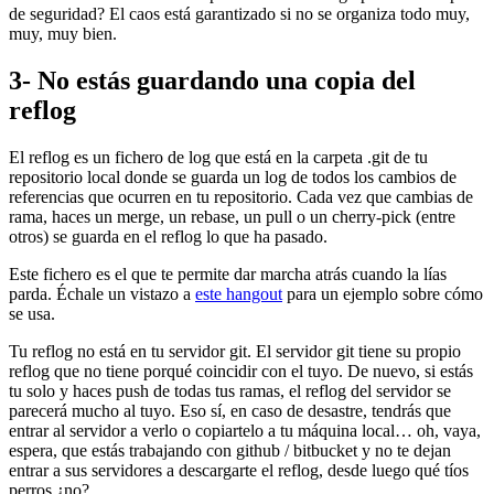
de seguridad? El caos está garantizado si no se organiza todo muy,
muy, muy bien.
3- No estás guardando una copia del
reflog
El reflog es un fichero de log que está en la carpeta .git de tu
repositorio local donde se guarda un log de todos los cambios de
referencias que ocurren en tu repositorio. Cada vez que cambias de
rama, haces un merge, un rebase, un pull o un cherry-pick (entre
otros) se guarda en el reflog lo que ha pasado.
Este fichero es el que te permite dar marcha atrás cuando la lías
parda. Échale un vistazo a
este hangout
para un ejemplo sobre cómo
se usa.
Tu reflog no está en tu servidor git. El servidor git tiene su propio
reflog que no tiene porqué coincidir con el tuyo. De nuevo, si estás
tu solo y haces push de todas tus ramas, el reflog del servidor se
parecerá mucho al tuyo. Eso sí, en caso de desastre, tendrás que
entrar al servidor a verlo o copiartelo a tu máquina local… oh, vaya,
espera, que estás trabajando con github / bitbucket y no te dejan
entrar a sus servidores a descargarte el reflog, desde luego qué tíos
perros ¿no?.