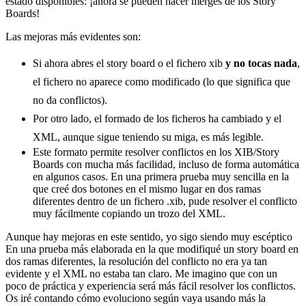
estado disponibles: ¡ahora se pueden hacer merges de los Story
Boards!
Las mejoras más evidentes son:
Si ahora abres el story board o el fichero xib
y no tocas nada
,
el fichero no aparece como modificado (lo que significa que
no da conflictos).
Por otro lado, el formado de los ficheros ha cambiado y el
XML, aunque sigue teniendo su miga, es más legible.
Este formato permite resolver conflictos en los XIB/Story
Boards con mucha más facilidad, incluso de forma automática
en algunos casos. En una primera prueba muy sencilla en la
que creé dos botones en el mismo lugar en dos ramas
diferentes dentro de un fichero .xib, pude resolver el conflicto
muy fácilmente copiando un trozo del XML.
Aunque hay mejoras en este sentido, yo sigo siendo muy escéptico
En una prueba más elaborada en la que modifiqué un story board en
dos ramas diferentes, la resolución del conflicto no era ya tan
evidente y el XML no estaba tan claro. Me imagino que con un
poco de práctica y experiencia será más fácil resolver los conflictos.
Os iré contando cómo evoluciono según vaya usando más la