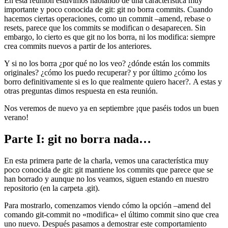
En esta reunión estuvimos hablando de una característica muy
importante y poco conocida de git: git no borra commits. Cuando
hacemos ciertas operaciones, como un commit –amend, rebase o
resets, parece que los commits se modifican o desaparecen. Sin
embargo, lo cierto es que git no los borra, ni los modifica: siempre
crea commits nuevos a partir de los anteriores.
Y si no los borra ¿por qué no los veo? ¿dónde están los commits
originales? ¿cómo los puedo recuperar? y por último ¿cómo los
borro definitivamente si es lo que realmente quiero hacer?. A estas y
otras preguntas dimos respuesta en esta reunión.
Nos veremos de nuevo ya en septiembre ¡que paséis todos un buen
verano!
Parte I: git no borra nada…
En esta primera parte de la charla, vemos una característica muy
poco conocida de git: git mantiene los commits que parece que se
han borrado y aunque no los veamos, siguen estando en nuestro
repositorio (en la carpeta .git).
Para mostrarlo, comenzamos viendo cómo la opción –amend del
comando git-commit no «modifica» el último commit sino que crea
uno nuevo. Después pasamos a demostrar este comportamiento