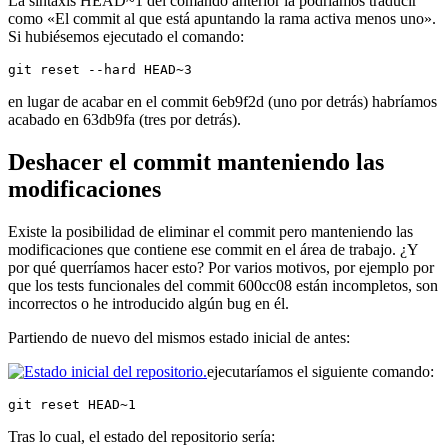
La sintaxis HEAD~1 del comando anterior la podríamos traducir
como «El commit al que está apuntando la rama activa menos uno».
Si hubiésemos ejecutado el comando:
git reset --hard HEAD~3
en lugar de acabar en el commit 6eb9f2d (uno por detrás) habríamos
acabado en 63db9fa (tres por detrás).
Deshacer el commit manteniendo las
modificaciones
Existe la posibilidad de eliminar el commit pero manteniendo las
modificaciones que contiene ese commit en el área de trabajo. ¿Y
por qué querríamos hacer esto? Por varios motivos, por ejemplo por
que los tests funcionales del commit 600cc08 están incompletos, son
incorrectos o he introducido algún bug en él.
Partiendo de nuevo del mismos estado inicial de antes:
ejecutaríamos el siguiente comando:
git reset HEAD~1
Tras lo cual, el estado del repositorio sería: