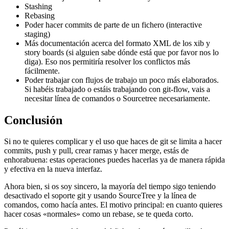
Stashing
Rebasing
Poder hacer commits de parte de un fichero (interactive
staging)
Más documentación acerca del formato XML de los xib y
story boards (si alguien sabe dónde está que por favor nos lo
diga). Eso nos permitiría resolver los conflictos más
fácilmente.
Poder trabajar con flujos de trabajo un poco más elaborados.
Si habéis trabajado o estáis trabajando con git-flow, vais a
necesitar línea de comandos o Sourcetree necesariamente.
Conclusión
Si no te quieres complicar y el uso que haces de git se limita a hacer
commits, push y pull, crear ramas y hacer merge, estás de
enhorabuena: estas operaciones puedes hacerlas ya de manera rápida
y efectiva en la nueva interfaz.
Ahora bien, si os soy sincero, la mayoría del tiempo sigo teniendo
desactivado el soporte git y usando SourceTree y la línea de
comandos, como hacía antes. El motivo principal: en cuanto quieres
hacer cosas «normales» como un rebase, se te queda corto.