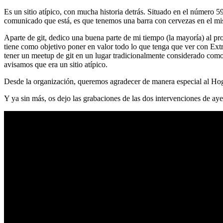
Es un sitio atípico, con mucha historia detrás. Situado en el número 5
comunicado que está, es que tenemos una barra con cervezas en el mi
Aparte de git, dedico una buena parte de mi tiempo (la mayoría) al
tiene como objetivo poner en valor todo lo que tenga que ver con Ex
tener un meetup de git en un lugar tradicionalmente considerado como 
avisamos que era un sitio atípico.
Desde la organización, queremos agradecer de manera especial al Hog
Y ya sin más, os dejo las grabaciones de las dos intervenciones de aye