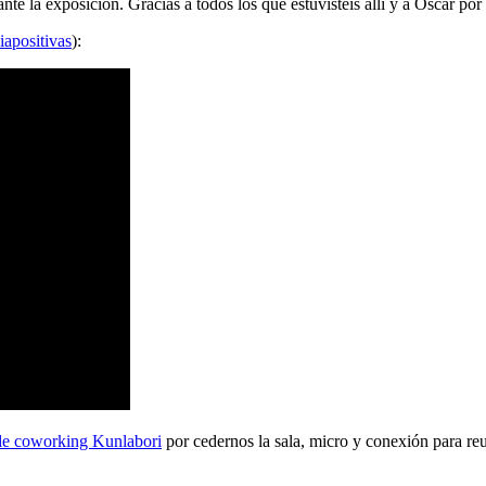
 la exposición. Gracias a todos los que estuvisteis allí y a Oscar por 
iapositivas
):
de coworking Kunlabori
por cedernos la sala, micro y conexión para reu