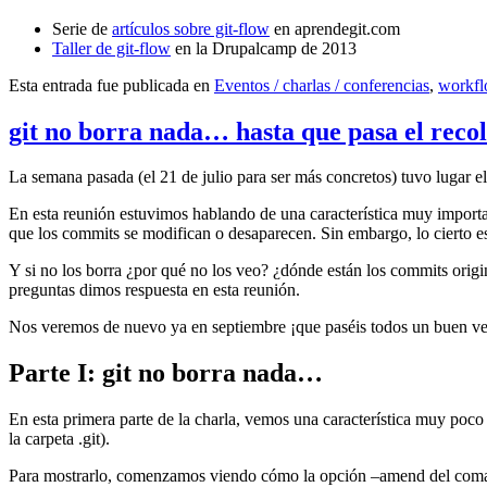
Serie de
artículos sobre git-flow
en aprendegit.com
Taller de git-flow
en la Drupalcamp de 2013
Esta entrada fue publicada en
Eventos / charlas / conferencias
,
workf
git no borra nada… hasta que pasa el reco
La semana pasada (el 21 de julio para ser más concretos) tuvo lugar e
En esta reunión estuvimos hablando de una característica muy import
que los commits se modifican o desaparecen. Sin embargo, lo cierto es 
Y si no los borra ¿por qué no los veo? ¿dónde están los commits origi
preguntas dimos respuesta en esta reunión.
Nos veremos de nuevo ya en septiembre ¡que paséis todos un buen v
Parte I: git no borra nada…
En esta primera parte de la charla, vemos una característica muy poco
la carpeta .git).
Para mostrarlo, comenzamos viendo cómo la opción –amend del coma