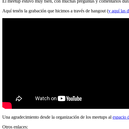
El meetup estuvo muy bien, con muchas preguntas y comentarios durante
Aquí tenéis la grabación que hicimos a través de hangout (
y aquí las d
Una agradecimiento desde la organización de los meetups al
espacio 
Otros enlaces: