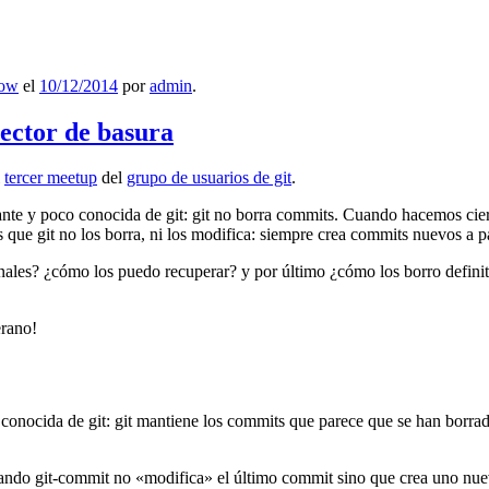
low
el
10/12/2014
por
admin
.
lector de basura
l
tercer meetup
del
grupo de usuarios de git
.
ante y poco conocida de git: git no borra commits. Cuando hacemos cie
que git no los borra, ni los modifica: siempre crea commits nuevos a par
nales? ¿cómo los puedo recuperar? y por último ¿cómo los borro definiti
erano!
 conocida de git: git mantiene los commits que parece que se han borra
ndo git-commit no «modifica» el último commit sino que crea uno nu