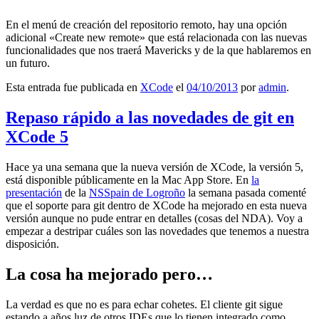
En el menú de creación del repositorio remoto, hay una opción
adicional «Create new remote» que está relacionada con las nuevas
funcionalidades que nos traerá Mavericks y de la que hablaremos en
un futuro.
Esta entrada fue publicada en
XCode
el
04/10/2013
por
admin
.
Repaso rápido a las novedades de git en
XCode 5
Hace ya una semana que la nueva versión de XCode, la versión 5,
está disponible públicamente en la Mac App Store. En
la
presentación
de la
NSSpain de Logroño
la semana pasada comenté
que el soporte para git dentro de XCode ha mejorado en esta nueva
versión aunque no pude entrar en detalles (cosas del NDA). Voy a
empezar a destripar cuáles son las novedades que tenemos a nuestra
disposición.
La cosa ha mejorado pero…
La verdad es que no es para echar cohetes. El cliente git sigue
estando a años luz de otros IDEs que lo tienen integrado como