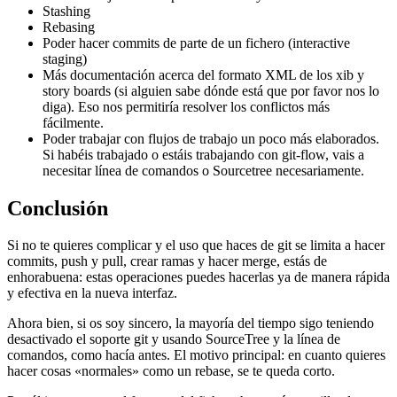
Stashing
Rebasing
Poder hacer commits de parte de un fichero (interactive
staging)
Más documentación acerca del formato XML de los xib y
story boards (si alguien sabe dónde está que por favor nos lo
diga). Eso nos permitiría resolver los conflictos más
fácilmente.
Poder trabajar con flujos de trabajo un poco más elaborados.
Si habéis trabajado o estáis trabajando con git-flow, vais a
necesitar línea de comandos o Sourcetree necesariamente.
Conclusión
Si no te quieres complicar y el uso que haces de git se limita a hacer
commits, push y pull, crear ramas y hacer merge, estás de
enhorabuena: estas operaciones puedes hacerlas ya de manera rápida
y efectiva en la nueva interfaz.
Ahora bien, si os soy sincero, la mayoría del tiempo sigo teniendo
desactivado el soporte git y usando SourceTree y la línea de
comandos, como hacía antes. El motivo principal: en cuanto quieres
hacer cosas «normales» como un rebase, se te queda corto.