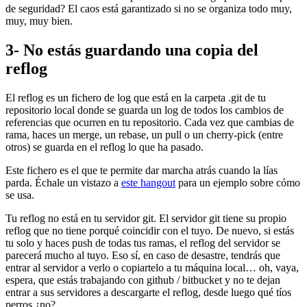
de seguridad? El caos está garantizado si no se organiza todo muy,
muy, muy bien.
3- No estás guardando una copia del
reflog
El reflog es un fichero de log que está en la carpeta .git de tu
repositorio local donde se guarda un log de todos los cambios de
referencias que ocurren en tu repositorio. Cada vez que cambias de
rama, haces un merge, un rebase, un pull o un cherry-pick (entre
otros) se guarda en el reflog lo que ha pasado.
Este fichero es el que te permite dar marcha atrás cuando la lías
parda. Échale un vistazo a
este hangout
para un ejemplo sobre cómo
se usa.
Tu reflog no está en tu servidor git. El servidor git tiene su propio
reflog que no tiene porqué coincidir con el tuyo. De nuevo, si estás
tu solo y haces push de todas tus ramas, el reflog del servidor se
parecerá mucho al tuyo. Eso sí, en caso de desastre, tendrás que
entrar al servidor a verlo o copiartelo a tu máquina local… oh, vaya,
espera, que estás trabajando con github / bitbucket y no te dejan
entrar a sus servidores a descargarte el reflog, desde luego qué tíos
perros ¿no?.