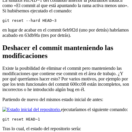
La sintaxis HEAD~1 del comando anterior la podríamos traducir
como «El commit al que está apuntando la rama activa menos uno».
Si hubiésemos ejecutado el comando:
git reset --hard HEAD~3
en lugar de acabar en el commit 6eb9f2d (uno por detrás) habríamos
acabado en 63db9fa (tres por detrás).
Deshacer el commit manteniendo las
modificaciones
Existe la posibilidad de eliminar el commit pero manteniendo las
modificaciones que contiene ese commit en el área de trabajo. ¿Y
por qué querríamos hacer esto? Por varios motivos, por ejemplo por
que los tests funcionales del commit 600cc08 están incompletos, son
incorrectos o he introducido algún bug en él.
Partiendo de nuevo del mismos estado inicial de antes:
ejecutaríamos el siguiente comando:
git reset HEAD~1
Tras lo cual, el estado del repositorio sería: