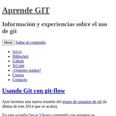
Aprende GIT
Información y experiencias sobre el uso
de git
Saltar al contenido
Menú
Inicio
Bitbucket
Github
XCode
¿Quienes somos?
Cursos
Contacto
Usando Git con git-flow
Ayer tuvimos una nueva reunión del
grupo de usuarios de git
(la
última de este 2014 que se acaba).
En esta ocasión
Oscar Vítores
compartió con nosotros su