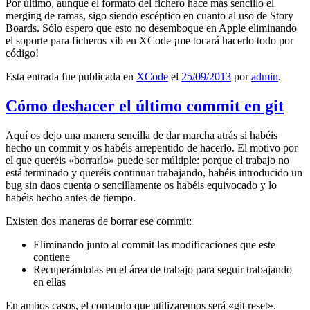
Por último, aunque el formato del fichero hace más sencillo el
merging de ramas, sigo siendo escéptico en cuanto al uso de Story
Boards. Sólo espero que esto no desemboque en Apple eliminando
el soporte para ficheros xib en XCode ¡me tocará hacerlo todo por
código!
Esta entrada fue publicada en
XCode
el
25/09/2013
por
admin
.
Cómo deshacer el último commit en git
Aquí os dejo una manera sencilla de dar marcha atrás si habéis
hecho un commit y os habéis arrepentido de hacerlo. El motivo por
el que queréis «borrarlo» puede ser múltiple: porque el trabajo no
está terminado y queréis continuar trabajando, habéis introducido un
bug sin daos cuenta o sencillamente os habéis equivocado y lo
habéis hecho antes de tiempo.
Existen dos maneras de borrar ese commit:
Eliminando junto al commit las modificaciones que este
contiene
Recuperándolas en el área de trabajo para seguir trabajando
en ellas
En ambos casos, el comando que utilizaremos será «git reset».