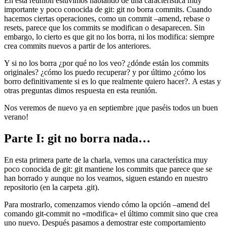
En esta reunión estuvimos hablando de una característica muy
importante y poco conocida de git: git no borra commits. Cuando
hacemos ciertas operaciones, como un commit –amend, rebase o
resets, parece que los commits se modifican o desaparecen. Sin
embargo, lo cierto es que git no los borra, ni los modifica: siempre
crea commits nuevos a partir de los anteriores.
Y si no los borra ¿por qué no los veo? ¿dónde están los commits
originales? ¿cómo los puedo recuperar? y por último ¿cómo los
borro definitivamente si es lo que realmente quiero hacer?. A estas y
otras preguntas dimos respuesta en esta reunión.
Nos veremos de nuevo ya en septiembre ¡que paséis todos un buen
verano!
Parte I: git no borra nada…
En esta primera parte de la charla, vemos una característica muy
poco conocida de git: git mantiene los commits que parece que se
han borrado y aunque no los veamos, siguen estando en nuestro
repositorio (en la carpeta .git).
Para mostrarlo, comenzamos viendo cómo la opción –amend del
comando git-commit no «modifica» el último commit sino que crea
uno nuevo. Después pasamos a demostrar este comportamiento