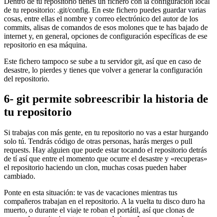
Dentro de tu repositorio tienes un fichero con la configuración local
de tu repositorio: .git/config. En este fichero puedes guardar varias
cosas, entre ellas el nombre y correo electrónico del autor de los
commits, alisas de comandos de esos molones que te has bajado de
internet y, en general, opciones de configuración específicas de ese
repositorio en esa máquina.
Este fichero tampoco se sube a tu servidor git, así que en caso de
desastre, lo pierdes y tienes que volver a generar la configuración
del repositorio.
6- git permite sobreescribir la historia de
tu repositorio
Si trabajas con más gente, en tu repositorio no vas a estar hurgando
solo tú. Tendrás código de otras personas, harás merges o pull
requests. Hay alguien que puede estar tocando el repositorio detrás
de tí así que entre el momento que ocurre el desastre y «recuperas»
el repositorio haciendo un clon, muchas cosas pueden haber
cambiado.
Ponte en esta situación: te vas de vacaciones mientras tus
compañeros trabajan en el repositorio. A la vuelta tu disco duro ha
muerto, o durante el viaje te roban el portátil, así que clonas de