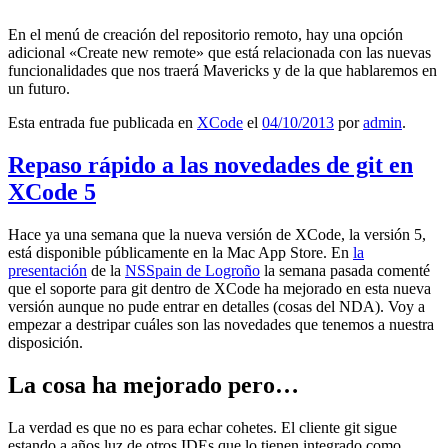
En el menú de creación del repositorio remoto, hay una opción
adicional «Create new remote» que está relacionada con las nuevas
funcionalidades que nos traerá Mavericks y de la que hablaremos en
un futuro.
Esta entrada fue publicada en
XCode
el
04/10/2013
por
admin
.
Repaso rápido a las novedades de git en
XCode 5
Hace ya una semana que la nueva versión de XCode, la versión 5,
está disponible públicamente en la Mac App Store. En
la
presentación
de la
NSSpain de Logroño
la semana pasada comenté
que el soporte para git dentro de XCode ha mejorado en esta nueva
versión aunque no pude entrar en detalles (cosas del NDA). Voy a
empezar a destripar cuáles son las novedades que tenemos a nuestra
disposición.
La cosa ha mejorado pero…
La verdad es que no es para echar cohetes. El cliente git sigue
estando a años luz de otros IDEs que lo tienen integrado como