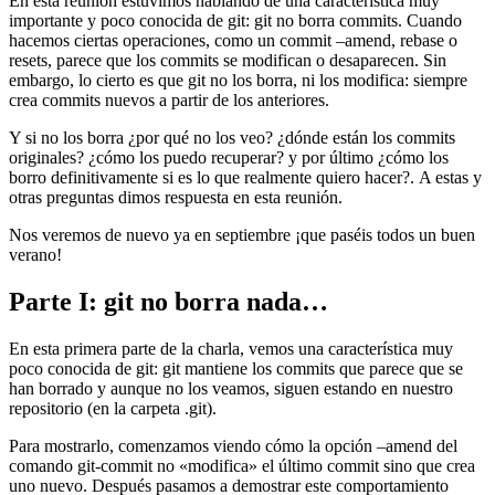
En esta reunión estuvimos hablando de una característica muy
importante y poco conocida de git: git no borra commits. Cuando
hacemos ciertas operaciones, como un commit –amend, rebase o
resets, parece que los commits se modifican o desaparecen. Sin
embargo, lo cierto es que git no los borra, ni los modifica: siempre
crea commits nuevos a partir de los anteriores.
Y si no los borra ¿por qué no los veo? ¿dónde están los commits
originales? ¿cómo los puedo recuperar? y por último ¿cómo los
borro definitivamente si es lo que realmente quiero hacer?. A estas y
otras preguntas dimos respuesta en esta reunión.
Nos veremos de nuevo ya en septiembre ¡que paséis todos un buen
verano!
Parte I: git no borra nada…
En esta primera parte de la charla, vemos una característica muy
poco conocida de git: git mantiene los commits que parece que se
han borrado y aunque no los veamos, siguen estando en nuestro
repositorio (en la carpeta .git).
Para mostrarlo, comenzamos viendo cómo la opción –amend del
comando git-commit no «modifica» el último commit sino que crea
uno nuevo. Después pasamos a demostrar este comportamiento