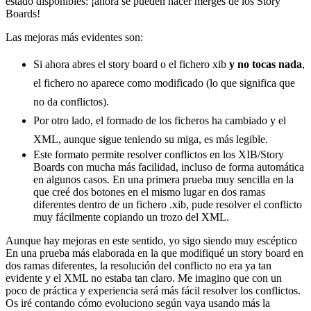
estado disponibles: ¡ahora se pueden hacer merges de los Story
Boards!
Las mejoras más evidentes son:
Si ahora abres el story board o el fichero xib
y no tocas nada
,
el fichero no aparece como modificado (lo que significa que
no da conflictos).
Por otro lado, el formado de los ficheros ha cambiado y el
XML, aunque sigue teniendo su miga, es más legible.
Este formato permite resolver conflictos en los XIB/Story
Boards con mucha más facilidad, incluso de forma automática
en algunos casos. En una primera prueba muy sencilla en la
que creé dos botones en el mismo lugar en dos ramas
diferentes dentro de un fichero .xib, pude resolver el conflicto
muy fácilmente copiando un trozo del XML.
Aunque hay mejoras en este sentido, yo sigo siendo muy escéptico
En una prueba más elaborada en la que modifiqué un story board en
dos ramas diferentes, la resolución del conflicto no era ya tan
evidente y el XML no estaba tan claro. Me imagino que con un
poco de práctica y experiencia será más fácil resolver los conflictos.
Os iré contando cómo evoluciono según vaya usando más la