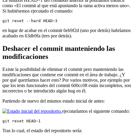
La sintaxis HEAD~1 del comando anterior la podríamos traducir
como «El commit al que está apuntando la rama activa menos uno».
Si hubiésemos ejecutado el comando:
git reset --hard HEAD~3
en lugar de acabar en el commit 6eb9f2d (uno por detrás) habríamos
acabado en 63db9fa (tres por detrás).
Deshacer el commit manteniendo las
modificaciones
Existe la posibilidad de eliminar el commit pero manteniendo las
modificaciones que contiene ese commit en el área de trabajo. ¿Y
por qué querríamos hacer esto? Por varios motivos, por ejemplo por
que los tests funcionales del commit 600cc08 están incompletos, son
incorrectos o he introducido algún bug en él.
Partiendo de nuevo del mismos estado inicial de antes:
ejecutaríamos el siguiente comando:
git reset HEAD~1
Tras lo cual, el estado del repositorio sería: