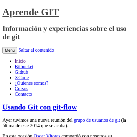
Aprende GIT
Información y experiencias sobre el uso
de git
Saltar al contenido
Menú
Inicio
Bitbucket
Github
XCode
¿Quienes somos?
Cursos
Contacto
Usando Git con git-flow
Ayer tuvimos una nueva reunión del
grupo de usuarios de git
(la
última de este 2014 que se acaba).
En esta ocasión
Oscar Vítores
compartió con nosotros su