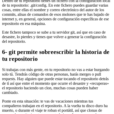
Dentro de tu repositorio tienes un fichero con la configuración local
de tu repositorio: .git/config. En este fichero puedes guardar varias
cosas, entre ellas el nombre y correo electrónico del autor de los
commits, alisas de comandos de esos molones que te has bajado de
internet y, en general, opciones de configuración específicas de ese
repositorio en esa máquina.
Este fichero tampoco se sube a tu servidor git, así que en caso de
desastre, lo pierdes y tienes que volver a generar la configuración
del repositorio.
6- git permite sobreescribir la historia de
tu repositorio
Si trabajas con más gente, en tu repositorio no vas a estar hurgando
solo tú. Tendrás código de otras personas, harás merges o pull
requests. Hay alguien que puede estar tocando el repositorio detrás
de tí así que entre el momento que ocurre el desastre y «recuperas»
el repositorio haciendo un clon, muchas cosas pueden haber
cambiado.
Ponte en esta situación: te vas de vacaciones mientras tus
compañeros trabajan en el repositorio. A la vuelta tu disco duro ha
muerto, o durante el viaje te roban el portátil, así que clonas de