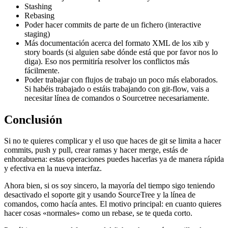
Stashing
Rebasing
Poder hacer commits de parte de un fichero (interactive
staging)
Más documentación acerca del formato XML de los xib y
story boards (si alguien sabe dónde está que por favor nos lo
diga). Eso nos permitiría resolver los conflictos más
fácilmente.
Poder trabajar con flujos de trabajo un poco más elaborados.
Si habéis trabajado o estáis trabajando con git-flow, vais a
necesitar línea de comandos o Sourcetree necesariamente.
Conclusión
Si no te quieres complicar y el uso que haces de git se limita a hacer
commits, push y pull, crear ramas y hacer merge, estás de
enhorabuena: estas operaciones puedes hacerlas ya de manera rápida
y efectiva en la nueva interfaz.
Ahora bien, si os soy sincero, la mayoría del tiempo sigo teniendo
desactivado el soporte git y usando SourceTree y la línea de
comandos, como hacía antes. El motivo principal: en cuanto quieres
hacer cosas «normales» como un rebase, se te queda corto.