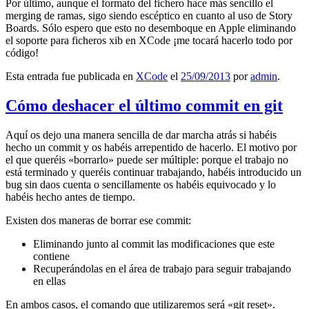
Por último, aunque el formato del fichero hace más sencillo el
merging de ramas, sigo siendo escéptico en cuanto al uso de Story
Boards. Sólo espero que esto no desemboque en Apple eliminando
el soporte para ficheros xib en XCode ¡me tocará hacerlo todo por
código!
Esta entrada fue publicada en
XCode
el
25/09/2013
por
admin
.
Cómo deshacer el último commit en git
Aquí os dejo una manera sencilla de dar marcha atrás si habéis
hecho un commit y os habéis arrepentido de hacerlo. El motivo por
el que queréis «borrarlo» puede ser múltiple: porque el trabajo no
está terminado y queréis continuar trabajando, habéis introducido un
bug sin daos cuenta o sencillamente os habéis equivocado y lo
habéis hecho antes de tiempo.
Existen dos maneras de borrar ese commit:
Eliminando junto al commit las modificaciones que este
contiene
Recuperándolas en el área de trabajo para seguir trabajando
en ellas
En ambos casos, el comando que utilizaremos será «git reset».