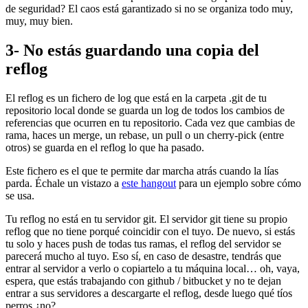
de seguridad? El caos está garantizado si no se organiza todo muy,
muy, muy bien.
3- No estás guardando una copia del
reflog
El reflog es un fichero de log que está en la carpeta .git de tu
repositorio local donde se guarda un log de todos los cambios de
referencias que ocurren en tu repositorio. Cada vez que cambias de
rama, haces un merge, un rebase, un pull o un cherry-pick (entre
otros) se guarda en el reflog lo que ha pasado.
Este fichero es el que te permite dar marcha atrás cuando la lías
parda. Échale un vistazo a
este hangout
para un ejemplo sobre cómo
se usa.
Tu reflog no está en tu servidor git. El servidor git tiene su propio
reflog que no tiene porqué coincidir con el tuyo. De nuevo, si estás
tu solo y haces push de todas tus ramas, el reflog del servidor se
parecerá mucho al tuyo. Eso sí, en caso de desastre, tendrás que
entrar al servidor a verlo o copiartelo a tu máquina local… oh, vaya,
espera, que estás trabajando con github / bitbucket y no te dejan
entrar a sus servidores a descargarte el reflog, desde luego qué tíos
perros ¿no?.