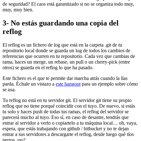
de seguridad? El caos está garantizado si no se organiza todo muy,
muy, muy bien.
3- No estás guardando una copia del
reflog
El reflog es un fichero de log que está en la carpeta .git de tu
repositorio local donde se guarda un log de todos los cambios de
referencias que ocurren en tu repositorio. Cada vez que cambias de
rama, haces un merge, un rebase, un pull o un cherry-pick (entre
otros) se guarda en el reflog lo que ha pasado.
Este fichero es el que te permite dar marcha atrás cuando la lías
parda. Échale un vistazo a
este hangout
para un ejemplo sobre cómo
se usa.
Tu reflog no está en tu servidor git. El servidor git tiene su propio
reflog que no tiene porqué coincidir con el tuyo. De nuevo, si estás
tu solo y haces push de todas tus ramas, el reflog del servidor se
parecerá mucho al tuyo. Eso sí, en caso de desastre, tendrás que
entrar al servidor a verlo o copiartelo a tu máquina local… oh, vaya,
espera, que estás trabajando con github / bitbucket y no te dejan
entrar a sus servidores a descargarte el reflog, desde luego qué tíos
perros ¿no?.