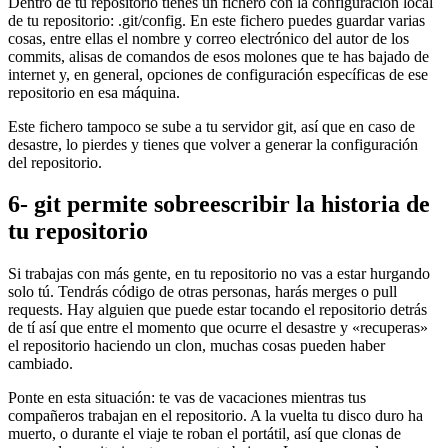
Dentro de tu repositorio tienes un fichero con la configuración local
de tu repositorio: .git/config. En este fichero puedes guardar varias
cosas, entre ellas el nombre y correo electrónico del autor de los
commits, alisas de comandos de esos molones que te has bajado de
internet y, en general, opciones de configuración específicas de ese
repositorio en esa máquina.
Este fichero tampoco se sube a tu servidor git, así que en caso de
desastre, lo pierdes y tienes que volver a generar la configuración
del repositorio.
6- git permite sobreescribir la historia de
tu repositorio
Si trabajas con más gente, en tu repositorio no vas a estar hurgando
solo tú. Tendrás código de otras personas, harás merges o pull
requests. Hay alguien que puede estar tocando el repositorio detrás
de tí así que entre el momento que ocurre el desastre y «recuperas»
el repositorio haciendo un clon, muchas cosas pueden haber
cambiado.
Ponte en esta situación: te vas de vacaciones mientras tus
compañeros trabajan en el repositorio. A la vuelta tu disco duro ha
muerto, o durante el viaje te roban el portátil, así que clonas de