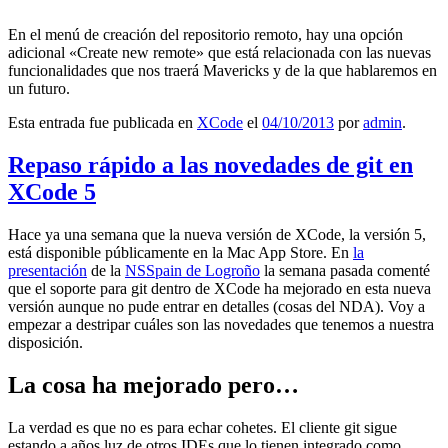
En el menú de creación del repositorio remoto, hay una opción
adicional «Create new remote» que está relacionada con las nuevas
funcionalidades que nos traerá Mavericks y de la que hablaremos en
un futuro.
Esta entrada fue publicada en
XCode
el
04/10/2013
por
admin
.
Repaso rápido a las novedades de git en
XCode 5
Hace ya una semana que la nueva versión de XCode, la versión 5,
está disponible públicamente en la Mac App Store. En
la
presentación
de la
NSSpain de Logroño
la semana pasada comenté
que el soporte para git dentro de XCode ha mejorado en esta nueva
versión aunque no pude entrar en detalles (cosas del NDA). Voy a
empezar a destripar cuáles son las novedades que tenemos a nuestra
disposición.
La cosa ha mejorado pero…
La verdad es que no es para echar cohetes. El cliente git sigue
estando a años luz de otros IDEs que lo tienen integrado como