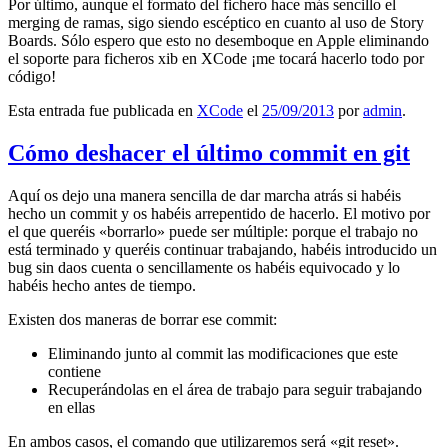
Por último, aunque el formato del fichero hace más sencillo el
merging de ramas, sigo siendo escéptico en cuanto al uso de Story
Boards. Sólo espero que esto no desemboque en Apple eliminando
el soporte para ficheros xib en XCode ¡me tocará hacerlo todo por
código!
Esta entrada fue publicada en
XCode
el
25/09/2013
por
admin
.
Cómo deshacer el último commit en git
Aquí os dejo una manera sencilla de dar marcha atrás si habéis
hecho un commit y os habéis arrepentido de hacerlo. El motivo por
el que queréis «borrarlo» puede ser múltiple: porque el trabajo no
está terminado y queréis continuar trabajando, habéis introducido un
bug sin daos cuenta o sencillamente os habéis equivocado y lo
habéis hecho antes de tiempo.
Existen dos maneras de borrar ese commit:
Eliminando junto al commit las modificaciones que este
contiene
Recuperándolas en el área de trabajo para seguir trabajando
en ellas
En ambos casos, el comando que utilizaremos será «git reset».