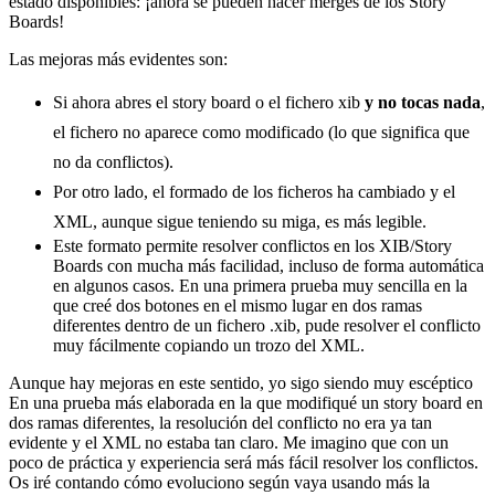
estado disponibles: ¡ahora se pueden hacer merges de los Story
Boards!
Las mejoras más evidentes son:
Si ahora abres el story board o el fichero xib
y no tocas nada
,
el fichero no aparece como modificado (lo que significa que
no da conflictos).
Por otro lado, el formado de los ficheros ha cambiado y el
XML, aunque sigue teniendo su miga, es más legible.
Este formato permite resolver conflictos en los XIB/Story
Boards con mucha más facilidad, incluso de forma automática
en algunos casos. En una primera prueba muy sencilla en la
que creé dos botones en el mismo lugar en dos ramas
diferentes dentro de un fichero .xib, pude resolver el conflicto
muy fácilmente copiando un trozo del XML.
Aunque hay mejoras en este sentido, yo sigo siendo muy escéptico
En una prueba más elaborada en la que modifiqué un story board en
dos ramas diferentes, la resolución del conflicto no era ya tan
evidente y el XML no estaba tan claro. Me imagino que con un
poco de práctica y experiencia será más fácil resolver los conflictos.
Os iré contando cómo evoluciono según vaya usando más la