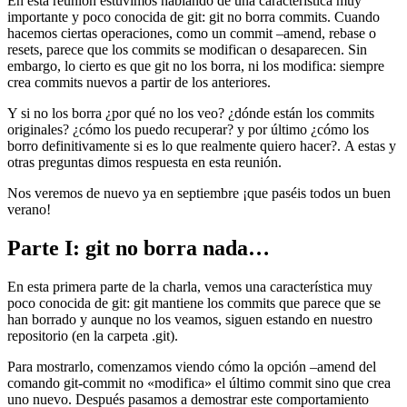
En esta reunión estuvimos hablando de una característica muy
importante y poco conocida de git: git no borra commits. Cuando
hacemos ciertas operaciones, como un commit –amend, rebase o
resets, parece que los commits se modifican o desaparecen. Sin
embargo, lo cierto es que git no los borra, ni los modifica: siempre
crea commits nuevos a partir de los anteriores.
Y si no los borra ¿por qué no los veo? ¿dónde están los commits
originales? ¿cómo los puedo recuperar? y por último ¿cómo los
borro definitivamente si es lo que realmente quiero hacer?. A estas y
otras preguntas dimos respuesta en esta reunión.
Nos veremos de nuevo ya en septiembre ¡que paséis todos un buen
verano!
Parte I: git no borra nada…
En esta primera parte de la charla, vemos una característica muy
poco conocida de git: git mantiene los commits que parece que se
han borrado y aunque no los veamos, siguen estando en nuestro
repositorio (en la carpeta .git).
Para mostrarlo, comenzamos viendo cómo la opción –amend del
comando git-commit no «modifica» el último commit sino que crea
uno nuevo. Después pasamos a demostrar este comportamiento