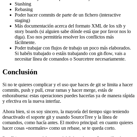
Stashing
Rebasing
Poder hacer commits de parte de un fichero (interactive
staging)
Más documentación acerca del formato XML de los xib y
story boards (si alguien sabe dónde está que por favor nos lo
diga). Eso nos permitiría resolver los conflictos más
fácilmente.
Poder trabajar con flujos de trabajo un poco más elaborados.
Si habéis trabajado o estáis trabajando con git-flow, vais a
necesitar línea de comandos o Sourcetree necesariamente.
Conclusión
Si no te quieres complicar y el uso que haces de git se limita a hacer
commits, push y pull, crear ramas y hacer merge, estás de
enhorabuena: estas operaciones puedes hacerlas ya de manera rápida
y efectiva en la nueva interfaz.
Ahora bien, si os soy sincero, la mayoría del tiempo sigo teniendo
desactivado el soporte git y usando SourceTree y la línea de
comandos, como hacía antes. El motivo principal: en cuanto quieres
hacer cosas «normales» como un rebase, se te queda corto.