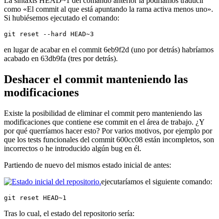
La sintaxis HEAD~1 del comando anterior la podríamos traducir
como «El commit al que está apuntando la rama activa menos uno».
Si hubiésemos ejecutado el comando:
git reset --hard HEAD~3
en lugar de acabar en el commit 6eb9f2d (uno por detrás) habríamos
acabado en 63db9fa (tres por detrás).
Deshacer el commit manteniendo las
modificaciones
Existe la posibilidad de eliminar el commit pero manteniendo las
modificaciones que contiene ese commit en el área de trabajo. ¿Y
por qué querríamos hacer esto? Por varios motivos, por ejemplo por
que los tests funcionales del commit 600cc08 están incompletos, son
incorrectos o he introducido algún bug en él.
Partiendo de nuevo del mismos estado inicial de antes:
ejecutaríamos el siguiente comando:
git reset HEAD~1
Tras lo cual, el estado del repositorio sería: