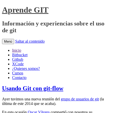
Aprende GIT
Información y experiencias sobre el uso
de git
Saltar al contenido
Menú
Inicio
Bitbucket
Github
XCode
¿Quienes somos?
Cursos
Contacto
Usando Git con git-flow
Ayer tuvimos una nueva reunión del
grupo de usuarios de git
(la
última de este 2014 que se acaba).
En esta ocasión
Oscar Vítores
compartió con nosotros su