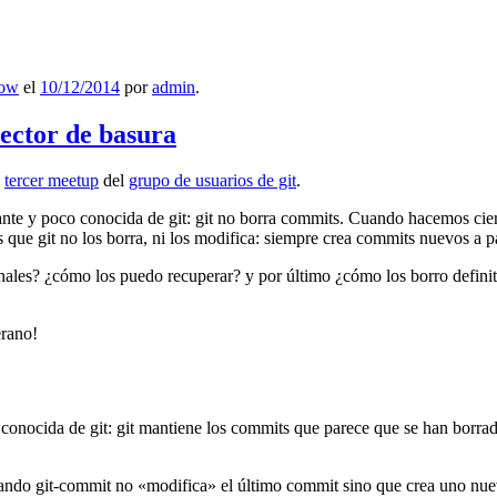
low
el
10/12/2014
por
admin
.
lector de basura
l
tercer meetup
del
grupo de usuarios de git
.
ante y poco conocida de git: git no borra commits. Cuando hacemos cie
que git no los borra, ni los modifica: siempre crea commits nuevos a par
nales? ¿cómo los puedo recuperar? y por último ¿cómo los borro definiti
erano!
 conocida de git: git mantiene los commits que parece que se han borra
ndo git-commit no «modifica» el último commit sino que crea uno nu