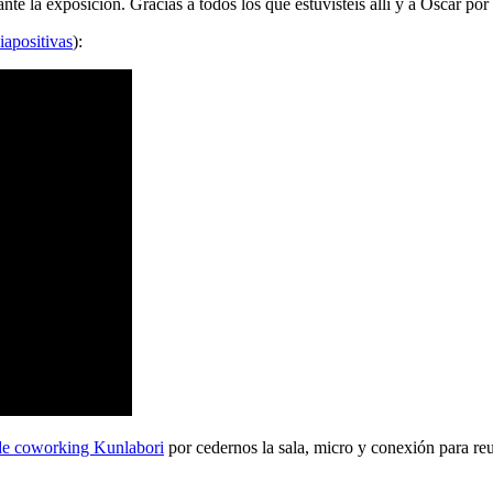
 la exposición. Gracias a todos los que estuvisteis allí y a Oscar por 
iapositivas
):
de coworking Kunlabori
por cedernos la sala, micro y conexión para reu