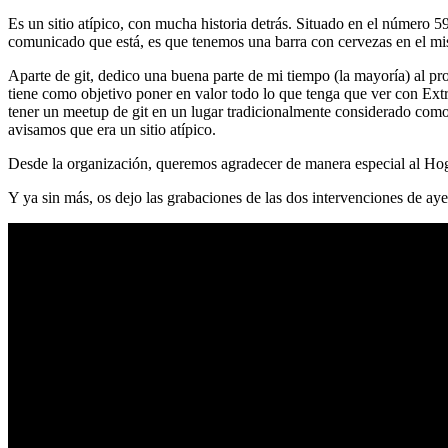
Es un sitio atípico, con mucha historia detrás. Situado en el número 5
comunicado que está, es que tenemos una barra con cervezas en el mi
Aparte de git, dedico una buena parte de mi tiempo (la mayoría) al
tiene como objetivo poner en valor todo lo que tenga que ver con Ex
tener un meetup de git en un lugar tradicionalmente considerado como 
avisamos que era un sitio atípico.
Desde la organización, queremos agradecer de manera especial al Hog
Y ya sin más, os dejo las grabaciones de las dos intervenciones de aye