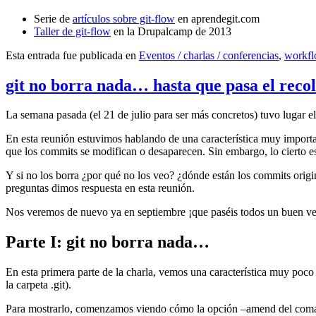
Serie de
artículos sobre git-flow
en aprendegit.com
Taller de git-flow
en la Drupalcamp de 2013
Esta entrada fue publicada en
Eventos / charlas / conferencias
,
workf
git no borra nada… hasta que pasa el reco
La semana pasada (el 21 de julio para ser más concretos) tuvo lugar e
En esta reunión estuvimos hablando de una característica muy import
que los commits se modifican o desaparecen. Sin embargo, lo cierto es 
Y si no los borra ¿por qué no los veo? ¿dónde están los commits origi
preguntas dimos respuesta en esta reunión.
Nos veremos de nuevo ya en septiembre ¡que paséis todos un buen v
Parte I: git no borra nada…
En esta primera parte de la charla, vemos una característica muy poco
la carpeta .git).
Para mostrarlo, comenzamos viendo cómo la opción –amend del coma