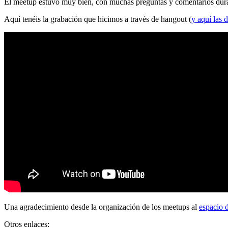
El meetup estuvo muy bien, con muchas preguntas y comentarios durante
Aquí tenéis la grabación que hicimos a través de hangout (
y aquí las d
Una agradecimiento desde la organización de los meetups al
espacio 
Otros enlaces: