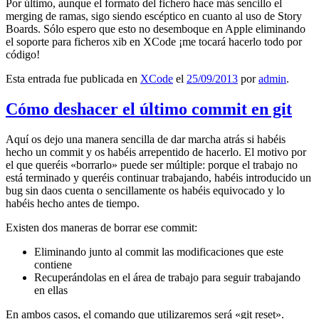
Por último, aunque el formato del fichero hace más sencillo el
merging de ramas, sigo siendo escéptico en cuanto al uso de Story
Boards. Sólo espero que esto no desemboque en Apple eliminando
el soporte para ficheros xib en XCode ¡me tocará hacerlo todo por
código!
Esta entrada fue publicada en
XCode
el
25/09/2013
por
admin
.
Cómo deshacer el último commit en git
Aquí os dejo una manera sencilla de dar marcha atrás si habéis
hecho un commit y os habéis arrepentido de hacerlo. El motivo por
el que queréis «borrarlo» puede ser múltiple: porque el trabajo no
está terminado y queréis continuar trabajando, habéis introducido un
bug sin daos cuenta o sencillamente os habéis equivocado y lo
habéis hecho antes de tiempo.
Existen dos maneras de borrar ese commit:
Eliminando junto al commit las modificaciones que este
contiene
Recuperándolas en el área de trabajo para seguir trabajando
en ellas
En ambos casos, el comando que utilizaremos será «git reset».