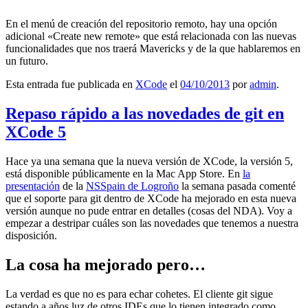
En el menú de creación del repositorio remoto, hay una opción
adicional «Create new remote» que está relacionada con las nuevas
funcionalidades que nos traerá Mavericks y de la que hablaremos en
un futuro.
Esta entrada fue publicada en
XCode
el
04/10/2013
por
admin
.
Repaso rápido a las novedades de git en
XCode 5
Hace ya una semana que la nueva versión de XCode, la versión 5,
está disponible públicamente en la Mac App Store. En
la
presentación
de la
NSSpain de Logroño
la semana pasada comenté
que el soporte para git dentro de XCode ha mejorado en esta nueva
versión aunque no pude entrar en detalles (cosas del NDA). Voy a
empezar a destripar cuáles son las novedades que tenemos a nuestra
disposición.
La cosa ha mejorado pero…
La verdad es que no es para echar cohetes. El cliente git sigue
estando a años luz de otros IDEs que lo tienen integrado como