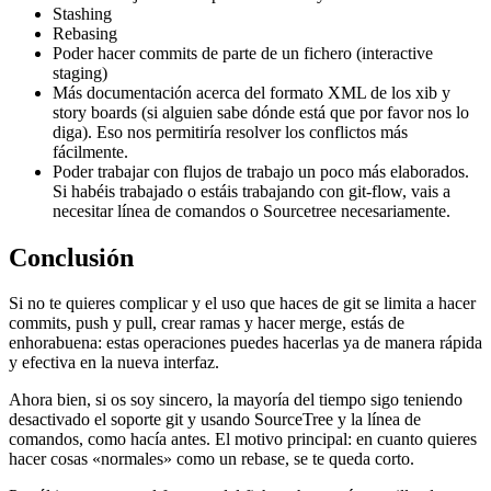
Stashing
Rebasing
Poder hacer commits de parte de un fichero (interactive
staging)
Más documentación acerca del formato XML de los xib y
story boards (si alguien sabe dónde está que por favor nos lo
diga). Eso nos permitiría resolver los conflictos más
fácilmente.
Poder trabajar con flujos de trabajo un poco más elaborados.
Si habéis trabajado o estáis trabajando con git-flow, vais a
necesitar línea de comandos o Sourcetree necesariamente.
Conclusión
Si no te quieres complicar y el uso que haces de git se limita a hacer
commits, push y pull, crear ramas y hacer merge, estás de
enhorabuena: estas operaciones puedes hacerlas ya de manera rápida
y efectiva en la nueva interfaz.
Ahora bien, si os soy sincero, la mayoría del tiempo sigo teniendo
desactivado el soporte git y usando SourceTree y la línea de
comandos, como hacía antes. El motivo principal: en cuanto quieres
hacer cosas «normales» como un rebase, se te queda corto.