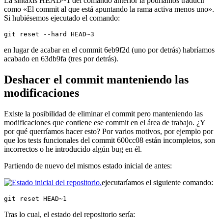
La sintaxis HEAD~1 del comando anterior la podríamos traducir
como «El commit al que está apuntando la rama activa menos uno».
Si hubiésemos ejecutado el comando:
git reset --hard HEAD~3
en lugar de acabar en el commit 6eb9f2d (uno por detrás) habríamos
acabado en 63db9fa (tres por detrás).
Deshacer el commit manteniendo las
modificaciones
Existe la posibilidad de eliminar el commit pero manteniendo las
modificaciones que contiene ese commit en el área de trabajo. ¿Y
por qué querríamos hacer esto? Por varios motivos, por ejemplo por
que los tests funcionales del commit 600cc08 están incompletos, son
incorrectos o he introducido algún bug en él.
Partiendo de nuevo del mismos estado inicial de antes:
ejecutaríamos el siguiente comando:
git reset HEAD~1
Tras lo cual, el estado del repositorio sería: