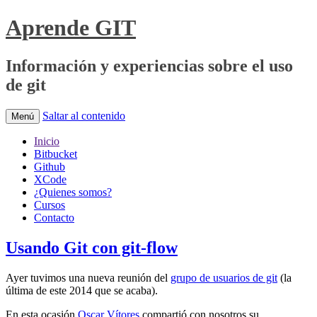
Aprende GIT
Información y experiencias sobre el uso
de git
Saltar al contenido
Menú
Inicio
Bitbucket
Github
XCode
¿Quienes somos?
Cursos
Contacto
Usando Git con git-flow
Ayer tuvimos una nueva reunión del
grupo de usuarios de git
(la
última de este 2014 que se acaba).
En esta ocasión
Oscar Vítores
compartió con nosotros su