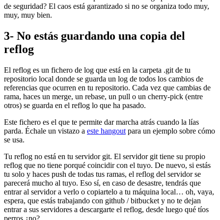
de seguridad? El caos está garantizado si no se organiza todo muy,
muy, muy bien.
3- No estás guardando una copia del
reflog
El reflog es un fichero de log que está en la carpeta .git de tu
repositorio local donde se guarda un log de todos los cambios de
referencias que ocurren en tu repositorio. Cada vez que cambias de
rama, haces un merge, un rebase, un pull o un cherry-pick (entre
otros) se guarda en el reflog lo que ha pasado.
Este fichero es el que te permite dar marcha atrás cuando la lías
parda. Échale un vistazo a
este hangout
para un ejemplo sobre cómo
se usa.
Tu reflog no está en tu servidor git. El servidor git tiene su propio
reflog que no tiene porqué coincidir con el tuyo. De nuevo, si estás
tu solo y haces push de todas tus ramas, el reflog del servidor se
parecerá mucho al tuyo. Eso sí, en caso de desastre, tendrás que
entrar al servidor a verlo o copiartelo a tu máquina local… oh, vaya,
espera, que estás trabajando con github / bitbucket y no te dejan
entrar a sus servidores a descargarte el reflog, desde luego qué tíos
perros ¿no?.