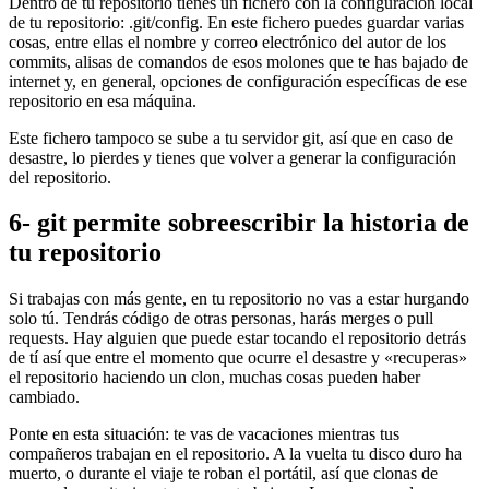
Dentro de tu repositorio tienes un fichero con la configuración local
de tu repositorio: .git/config. En este fichero puedes guardar varias
cosas, entre ellas el nombre y correo electrónico del autor de los
commits, alisas de comandos de esos molones que te has bajado de
internet y, en general, opciones de configuración específicas de ese
repositorio en esa máquina.
Este fichero tampoco se sube a tu servidor git, así que en caso de
desastre, lo pierdes y tienes que volver a generar la configuración
del repositorio.
6- git permite sobreescribir la historia de
tu repositorio
Si trabajas con más gente, en tu repositorio no vas a estar hurgando
solo tú. Tendrás código de otras personas, harás merges o pull
requests. Hay alguien que puede estar tocando el repositorio detrás
de tí así que entre el momento que ocurre el desastre y «recuperas»
el repositorio haciendo un clon, muchas cosas pueden haber
cambiado.
Ponte en esta situación: te vas de vacaciones mientras tus
compañeros trabajan en el repositorio. A la vuelta tu disco duro ha
muerto, o durante el viaje te roban el portátil, así que clonas de