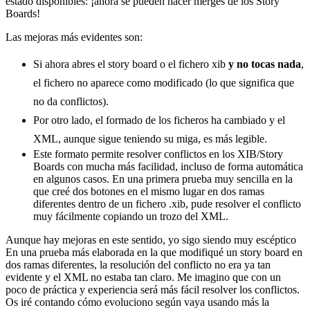
estado disponibles: ¡ahora se pueden hacer merges de los Story
Boards!
Las mejoras más evidentes son:
Si ahora abres el story board o el fichero xib
y no tocas nada
,
el fichero no aparece como modificado (lo que significa que
no da conflictos).
Por otro lado, el formado de los ficheros ha cambiado y el
XML, aunque sigue teniendo su miga, es más legible.
Este formato permite resolver conflictos en los XIB/Story
Boards con mucha más facilidad, incluso de forma automática
en algunos casos. En una primera prueba muy sencilla en la
que creé dos botones en el mismo lugar en dos ramas
diferentes dentro de un fichero .xib, pude resolver el conflicto
muy fácilmente copiando un trozo del XML.
Aunque hay mejoras en este sentido, yo sigo siendo muy escéptico
En una prueba más elaborada en la que modifiqué un story board en
dos ramas diferentes, la resolución del conflicto no era ya tan
evidente y el XML no estaba tan claro. Me imagino que con un
poco de práctica y experiencia será más fácil resolver los conflictos.
Os iré contando cómo evoluciono según vaya usando más la