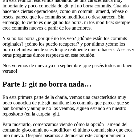
En esta reunión estuvimos hablando de una característica muy
importante y poco conocida de git: git no borra commits. Cuando
hacemos ciertas operaciones, como un commit –amend, rebase o
resets, parece que los commits se modifican o desaparecen. Sin
embargo, lo cierto es que git no los borra, ni los modifica: siempre
crea commits nuevos a partir de los anteriores.
Y si no los borra ¿por qué no los veo? ¿dónde están los commits
originales? ¿cómo los puedo recuperar? y por último ¿cómo los
borro definitivamente si es lo que realmente quiero hacer?. A estas y
otras preguntas dimos respuesta en esta reunión.
Nos veremos de nuevo ya en septiembre ¡que paséis todos un buen
verano!
Parte I: git no borra nada…
En esta primera parte de la charla, vemos una característica muy
poco conocida de git: git mantiene los commits que parece que se
han borrado y aunque no los veamos, siguen estando en nuestro
repositorio (en la carpeta .git).
Para mostrarlo, comenzamos viendo cómo la opción –amend del
comando git-commit no «modifica» el último commit sino que crea
uno nuevo. Después pasamos a demostrar este comportamiento