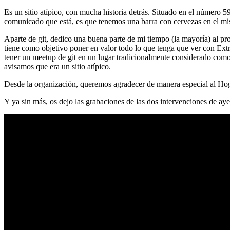
Es un sitio atípico, con mucha historia detrás. Situado en el número 5
comunicado que está, es que tenemos una barra con cervezas en el mi
Aparte de git, dedico una buena parte de mi tiempo (la mayoría) al
tiene como objetivo poner en valor todo lo que tenga que ver con Ex
tener un meetup de git en un lugar tradicionalmente considerado como 
avisamos que era un sitio atípico.
Desde la organización, queremos agradecer de manera especial al Hog
Y ya sin más, os dejo las grabaciones de las dos intervenciones de aye