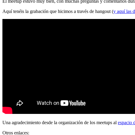
El meetup estuvo muy bien, con muchas preguntas y comentarios durante
Aquí tenéis la grabación que hicimos a través de hangout (
y aquí las d
Una agradecimiento desde la organización de los meetups al
espacio 
Otros enlaces: