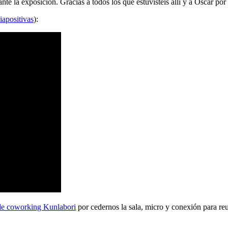
 la exposición. Gracias a todos los que estuvisteis allí y a Oscar por 
iapositivas
):
de coworking Kunlabori
por cedernos la sala, micro y conexión para reu