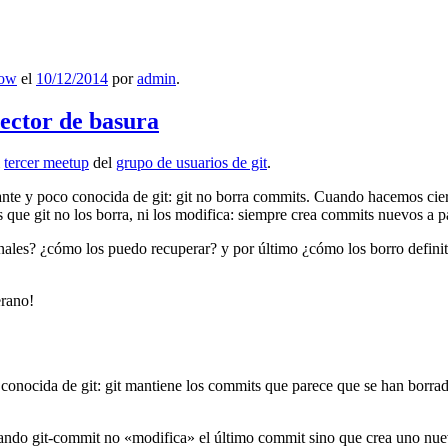
low
el
10/12/2014
por
admin
.
lector de basura
l
tercer meetup
del
grupo de usuarios de git
.
ante y poco conocida de git: git no borra commits. Cuando hacemos cie
que git no los borra, ni los modifica: siempre crea commits nuevos a par
nales? ¿cómo los puedo recuperar? y por último ¿cómo los borro definiti
erano!
 conocida de git: git mantiene los commits que parece que se han borra
ndo git-commit no «modifica» el último commit sino que crea uno nu