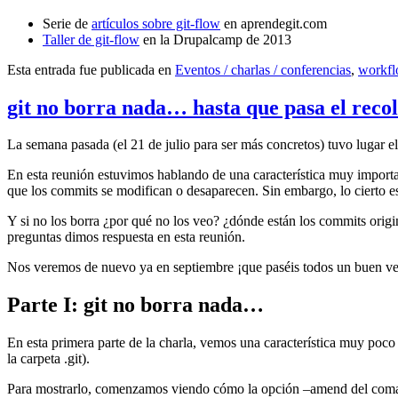
Serie de
artículos sobre git-flow
en aprendegit.com
Taller de git-flow
en la Drupalcamp de 2013
Esta entrada fue publicada en
Eventos / charlas / conferencias
,
workf
git no borra nada… hasta que pasa el reco
La semana pasada (el 21 de julio para ser más concretos) tuvo lugar e
En esta reunión estuvimos hablando de una característica muy import
que los commits se modifican o desaparecen. Sin embargo, lo cierto es 
Y si no los borra ¿por qué no los veo? ¿dónde están los commits origi
preguntas dimos respuesta en esta reunión.
Nos veremos de nuevo ya en septiembre ¡que paséis todos un buen v
Parte I: git no borra nada…
En esta primera parte de la charla, vemos una característica muy poco
la carpeta .git).
Para mostrarlo, comenzamos viendo cómo la opción –amend del coma