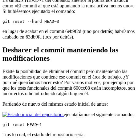
La sintaxis HEAD~1 del comando anterior la podríamos traducir
como «El commit al que está apuntando la rama activa menos uno».
Si hubiésemos ejecutado el comando:
git reset --hard HEAD~3
en lugar de acabar en el commit 6eb9f2d (uno por detrás) habríamos
acabado en 63db9fa (tres por detrás).
Deshacer el commit manteniendo las
modificaciones
Existe la posibilidad de eliminar el commit pero manteniendo las
modificaciones que contiene ese commit en el área de trabajo. ¿Y
por qué querríamos hacer esto? Por varios motivos, por ejemplo por
que los tests funcionales del commit 600cc08 están incompletos, son
incorrectos o he introducido algún bug en él.
Partiendo de nuevo del mismos estado inicial de antes:
ejecutaríamos el siguiente comando:
git reset HEAD~1
Tras lo cual, el estado del repositorio sería: