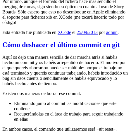
Por último, aunque el formato del fichero hace más sencillo el
merging de ramas, sigo siendo escéptico en cuanto al uso de Story
Boards. Sólo espero que esto no desemboque en Apple eliminando
el soporte para ficheros xib en XCode ¡me tocará hacerlo todo por
código!
Esta entrada fue publicada en
XCode
el
25/09/2013
por
admin
.
Cómo deshacer el último commit en git
Aquí os dejo una manera sencilla de dar marcha atrás si habéis
hecho un commit y os habéis arrepentido de hacerlo. El motivo por
el que queréis «borrarlo» puede ser múltiple: porque el trabajo no
está terminado y queréis continuar trabajando, habéis introducido un
bug sin daos cuenta o sencillamente os habéis equivocado y lo
habéis hecho antes de tiempo.
Existen dos maneras de borrar ese commit:
Eliminando junto al commit las modificaciones que este
contiene
Recuperándolas en el área de trabajo para seguir trabajando
en ellas
En ambos casos, el comando que utilizaremos será «git reset».