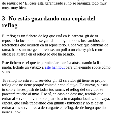
de seguridad? El caos está garantizado si no se organiza todo muy,
muy, muy bien.
3- No estás guardando una copia del
reflog
El reflog es un fichero de log que está en la carpeta .git de tu
repositorio local donde se guarda un log de todos los cambios de
referencias que ocurren en tu repositorio. Cada vez que cambias de
rama, haces un merge, un rebase, un pull o un cherry-pick (entre
otros) se guarda en el reflog lo que ha pasado.
Este fichero es el que te permite dar marcha atrás cuando la lías
parda. Échale un vistazo a
este hangout
para un ejemplo sobre cómo
se usa.
Tu reflog no está en tu servidor git. El servidor git tiene su propio
reflog que no tiene porqué coincidir con el tuyo. De nuevo, si estás
tu solo y haces push de todas tus ramas, el reflog del servidor se
parecerá mucho al tuyo. Eso sí, en caso de desastre, tendrás que
entrar al servidor a verlo o copiartelo a tu máquina local… oh, vaya,
espera, que estás trabajando con github / bitbucket y no te dejan
entrar a sus servidores a descargarte el reflog, desde luego qué tíos
perros ¿no?.