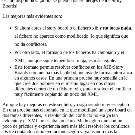
estado disponibles: ¡ahora se pueden hacer merges de los Story
Boards!
Las mejoras más evidentes son:
Si ahora abres el story board o el fichero xib
y no tocas nada
,
el fichero no aparece como modificado (lo que significa que
no da conflictos).
Por otro lado, el formado de los ficheros ha cambiado y el
XML, aunque sigue teniendo su miga, es más legible.
Este formato permite resolver conflictos en los XIB/Story
Boards con mucha más facilidad, incluso de forma automática
en algunos casos. En una primera prueba muy sencilla en la
que creé dos botones en el mismo lugar en dos ramas
diferentes dentro de un fichero .xib, pude resolver el conflicto
muy fácilmente copiando un trozo del XML.
Aunque hay mejoras en este sentido, yo sigo siendo muy escéptico
En una prueba más elaborada en la que modifiqué un story board en
dos ramas diferentes, la resolución del conflicto no era ya tan
evidente y el XML no estaba tan claro. Me imagino que con un
poco de práctica y experiencia será más fácil resolver los conflictos.
Os iré contando cómo evoluciono según vaya usando más la