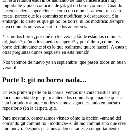
En esta reunión estuvimos hablando de una característica muy
importante y poco conocida de git: git no borra commits. Cuando
hacemos ciertas operaciones, como un commit –amend, rebase o
resets, parece que los commits se modifican o desaparecen. Sin
embargo, lo cierto es que git no los borra, ni los modifica: siempre
crea commits nuevos a partir de los anteriores.
Y si no los borra ¿por qué no los veo? ¿dónde están los commits
originales? ¿cómo los puedo recuperar? y por último ¿cómo los
borro definitivamente si es lo que realmente quiero hacer?. A estas y
otras preguntas dimos respuesta en esta reunión.
Nos veremos de nuevo ya en septiembre ¡que paséis todos un buen
verano!
Parte I: git no borra nada…
En esta primera parte de la charla, vemos una característica muy
poco conocida de git: git mantiene los commits que parece que se
han borrado y aunque no los veamos, siguen estando en nuestro
repositorio (en la carpeta .git).
Para mostrarlo, comenzamos viendo cómo la opción –amend del
comando git-commit no «modifica» el último commit sino que crea
uno nuevo. Después pasamos a demostrar este comportamiento