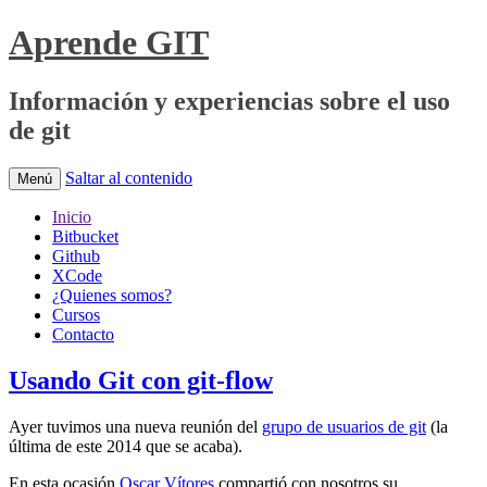
Aprende GIT
Información y experiencias sobre el uso
de git
Saltar al contenido
Menú
Inicio
Bitbucket
Github
XCode
¿Quienes somos?
Cursos
Contacto
Usando Git con git-flow
Ayer tuvimos una nueva reunión del
grupo de usuarios de git
(la
última de este 2014 que se acaba).
En esta ocasión
Oscar Vítores
compartió con nosotros su