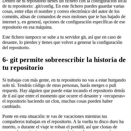
Dentro de tu repositorio tienes un fichero con la configuración local
de tu repositorio: .git/config. En este fichero puedes guardar varias
cosas, entre ellas el nombre y correo electrónico del autor de los
commits, alisas de comandos de esos molones que te has bajado de
internet y, en general, opciones de configuración específicas de ese
repositorio en esa máquina.
Este fichero tampoco se sube a tu servidor git, así que en caso de
desastre, lo pierdes y tienes que volver a generar la configuración
del repositorio.
6- git permite sobreescribir la historia de
tu repositorio
Si trabajas con más gente, en tu repositorio no vas a estar hurgando
solo tú. Tendrás código de otras personas, harás merges o pull
requests. Hay alguien que puede estar tocando el repositorio detrás
de tí así que entre el momento que ocurre el desastre y «recuperas»
el repositorio haciendo un clon, muchas cosas pueden haber
cambiado.
Ponte en esta situación: te vas de vacaciones mientras tus
compañeros trabajan en el repositorio. A la vuelta tu disco duro ha
muerto, o durante el viaje te roban el portátil, así que clonas de