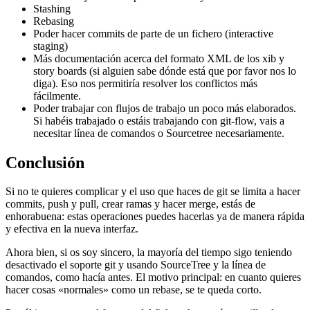
Stashing
Rebasing
Poder hacer commits de parte de un fichero (interactive
staging)
Más documentación acerca del formato XML de los xib y
story boards (si alguien sabe dónde está que por favor nos lo
diga). Eso nos permitiría resolver los conflictos más
fácilmente.
Poder trabajar con flujos de trabajo un poco más elaborados.
Si habéis trabajado o estáis trabajando con git-flow, vais a
necesitar línea de comandos o Sourcetree necesariamente.
Conclusión
Si no te quieres complicar y el uso que haces de git se limita a hacer
commits, push y pull, crear ramas y hacer merge, estás de
enhorabuena: estas operaciones puedes hacerlas ya de manera rápida
y efectiva en la nueva interfaz.
Ahora bien, si os soy sincero, la mayoría del tiempo sigo teniendo
desactivado el soporte git y usando SourceTree y la línea de
comandos, como hacía antes. El motivo principal: en cuanto quieres
hacer cosas «normales» como un rebase, se te queda corto.