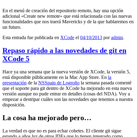
En el menú de creación del repositorio remoto, hay una opción
adicional «Create new remote» que está relacionada con las nuevas
funcionalidades que nos traerá Mavericks y de la que hablaremos en
un futuro.
Esta entrada fue publicada en
XCode
el
04/10/2013
por
admin
.
Repaso rápido a las novedades de git en
XCode 5
Hace ya una semana que la nueva versión de XCode, la versión 5,
está disponible públicamente en la Mac App Store. En
la
presentación
de la
NSSpain de Logroño
la semana pasada comenté
que el soporte para git dentro de XCode ha mejorado en esta nueva
versión aunque no pude entrar en detalles (cosas del NDA). Voy a
empezar a destripar cuáles son las novedades que tenemos a nuestra
disposición.
La cosa ha mejorado pero…
La verdad es que no es para echar cohetes. El cliente git sigue
estando a años luz de otros IDEs que lo tienen integrado como