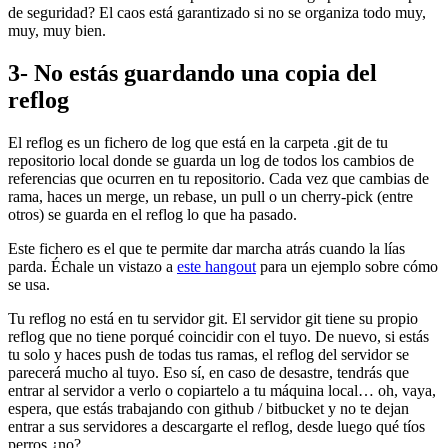
de seguridad? El caos está garantizado si no se organiza todo muy,
muy, muy bien.
3- No estás guardando una copia del
reflog
El reflog es un fichero de log que está en la carpeta .git de tu
repositorio local donde se guarda un log de todos los cambios de
referencias que ocurren en tu repositorio. Cada vez que cambias de
rama, haces un merge, un rebase, un pull o un cherry-pick (entre
otros) se guarda en el reflog lo que ha pasado.
Este fichero es el que te permite dar marcha atrás cuando la lías
parda. Échale un vistazo a
este hangout
para un ejemplo sobre cómo
se usa.
Tu reflog no está en tu servidor git. El servidor git tiene su propio
reflog que no tiene porqué coincidir con el tuyo. De nuevo, si estás
tu solo y haces push de todas tus ramas, el reflog del servidor se
parecerá mucho al tuyo. Eso sí, en caso de desastre, tendrás que
entrar al servidor a verlo o copiartelo a tu máquina local… oh, vaya,
espera, que estás trabajando con github / bitbucket y no te dejan
entrar a sus servidores a descargarte el reflog, desde luego qué tíos
perros ¿no?.