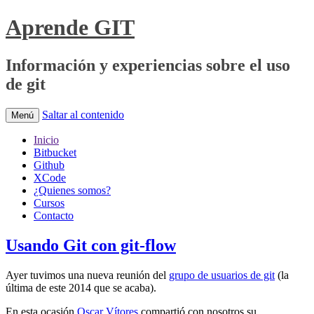
Aprende GIT
Información y experiencias sobre el uso
de git
Saltar al contenido
Menú
Inicio
Bitbucket
Github
XCode
¿Quienes somos?
Cursos
Contacto
Usando Git con git-flow
Ayer tuvimos una nueva reunión del
grupo de usuarios de git
(la
última de este 2014 que se acaba).
En esta ocasión
Oscar Vítores
compartió con nosotros su