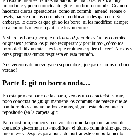
En esta reunión estuvimos hablando de una característica muy
importante y poco conocida de git: git no borra commits. Cuando
hacemos ciertas operaciones, como un commit –amend, rebase o
resets, parece que los commits se modifican o desaparecen. Sin
embargo, lo cierto es que git no los borra, ni los modifica: siempre
crea commits nuevos a partir de los anteriores.
Y si no los borra ¿por qué no los veo? ¿dónde están los commits
originales? ¿cómo los puedo recuperar? y por último ¿cómo los
borro definitivamente si es lo que realmente quiero hacer?. A estas y
otras preguntas dimos respuesta en esta reunión.
Nos veremos de nuevo ya en septiembre ¡que paséis todos un buen
verano!
Parte I: git no borra nada…
En esta primera parte de la charla, vemos una característica muy
poco conocida de git: git mantiene los commits que parece que se
han borrado y aunque no los veamos, siguen estando en nuestro
repositorio (en la carpeta .git).
Para mostrarlo, comenzamos viendo cómo la opción –amend del
comando git-commit no «modifica» el último commit sino que crea
uno nuevo. Después pasamos a demostrar este comportamiento