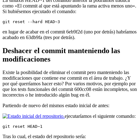
La sintaxis HEAD~1 del comando anterior la podríamos traducir
como «El commit al que está apuntando la rama activa menos uno».
Si hubiésemos ejecutado el comando:
git reset --hard HEAD~3
en lugar de acabar en el commit 6eb9f2d (uno por detrás) habríamos
acabado en 63db9fa (tres por detrás).
Deshacer el commit manteniendo las
modificaciones
Existe la posibilidad de eliminar el commit pero manteniendo las
modificaciones que contiene ese commit en el área de trabajo. ¿Y
por qué querríamos hacer esto? Por varios motivos, por ejemplo por
que los tests funcionales del commit 600cc08 están incompletos, son
incorrectos o he introducido algún bug en él.
Partiendo de nuevo del mismos estado inicial de antes:
ejecutaríamos el siguiente comando:
git reset HEAD~1
Tras lo cual, el estado del repositorio sería: