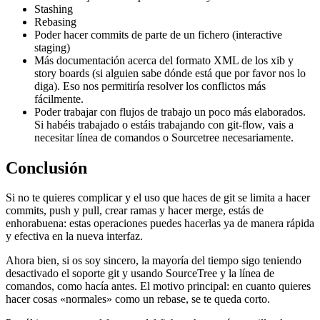
Stashing
Rebasing
Poder hacer commits de parte de un fichero (interactive
staging)
Más documentación acerca del formato XML de los xib y
story boards (si alguien sabe dónde está que por favor nos lo
diga). Eso nos permitiría resolver los conflictos más
fácilmente.
Poder trabajar con flujos de trabajo un poco más elaborados.
Si habéis trabajado o estáis trabajando con git-flow, vais a
necesitar línea de comandos o Sourcetree necesariamente.
Conclusión
Si no te quieres complicar y el uso que haces de git se limita a hacer
commits, push y pull, crear ramas y hacer merge, estás de
enhorabuena: estas operaciones puedes hacerlas ya de manera rápida
y efectiva en la nueva interfaz.
Ahora bien, si os soy sincero, la mayoría del tiempo sigo teniendo
desactivado el soporte git y usando SourceTree y la línea de
comandos, como hacía antes. El motivo principal: en cuanto quieres
hacer cosas «normales» como un rebase, se te queda corto.