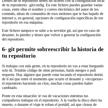
Dentro de tu repositorio tienes un fichero con la configuración local
de tu repositorio: .git/config. En este fichero puedes guardar varias
cosas, entre ellas el nombre y correo electrónico del autor de los
commits, alisas de comandos de esos molones que te has bajado de
internet y, en general, opciones de configuración específicas de ese
repositorio en esa máquina.
Este fichero tampoco se sube a tu servidor git, así que en caso de
desastre, lo pierdes y tienes que volver a generar la configuración
del repositorio.
6- git permite sobreescribir la historia de
tu repositorio
Si trabajas con más gente, en tu repositorio no vas a estar hurgando
solo tú. Tendrás código de otras personas, harás merges o pull
requests. Hay alguien que puede estar tocando el repositorio detrás
de tí así que entre el momento que ocurre el desastre y «recuperas»
el repositorio haciendo un clon, muchas cosas pueden haber
cambiado.
Ponte en esta situación: te vas de vacaciones mientras tus
compañeros trabajan en el repositorio. A la vuelta tu disco duro ha
muerto, o durante el viaje te roban el portátil, así que clonas de