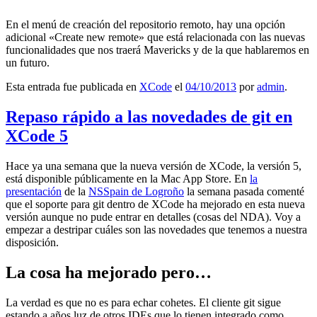
En el menú de creación del repositorio remoto, hay una opción
adicional «Create new remote» que está relacionada con las nuevas
funcionalidades que nos traerá Mavericks y de la que hablaremos en
un futuro.
Esta entrada fue publicada en
XCode
el
04/10/2013
por
admin
.
Repaso rápido a las novedades de git en
XCode 5
Hace ya una semana que la nueva versión de XCode, la versión 5,
está disponible públicamente en la Mac App Store. En
la
presentación
de la
NSSpain de Logroño
la semana pasada comenté
que el soporte para git dentro de XCode ha mejorado en esta nueva
versión aunque no pude entrar en detalles (cosas del NDA). Voy a
empezar a destripar cuáles son las novedades que tenemos a nuestra
disposición.
La cosa ha mejorado pero…
La verdad es que no es para echar cohetes. El cliente git sigue
estando a años luz de otros IDEs que lo tienen integrado como