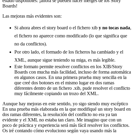
estado disponibles: ¡ahora se pueden hacer merges de los Story
Boards!
Las mejoras más evidentes son:
Si ahora abres el story board o el fichero xib
y no tocas nada
,
el fichero no aparece como modificado (lo que significa que
no da conflictos).
Por otro lado, el formado de los ficheros ha cambiado y el
XML, aunque sigue teniendo su miga, es más legible.
Este formato permite resolver conflictos en los XIB/Story
Boards con mucha más facilidad, incluso de forma automática
en algunos casos. En una primera prueba muy sencilla en la
que creé dos botones en el mismo lugar en dos ramas
diferentes dentro de un fichero .xib, pude resolver el conflicto
muy fácilmente copiando un trozo del XML.
Aunque hay mejoras en este sentido, yo sigo siendo muy escéptico
En una prueba más elaborada en la que modifiqué un story board en
dos ramas diferentes, la resolución del conflicto no era ya tan
evidente y el XML no estaba tan claro. Me imagino que con un
poco de práctica y experiencia será más fácil resolver los conflictos.
Os iré contando cómo evoluciono según vaya usando más la