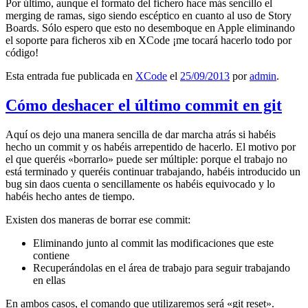
Por último, aunque el formato del fichero hace más sencillo el
merging de ramas, sigo siendo escéptico en cuanto al uso de Story
Boards. Sólo espero que esto no desemboque en Apple eliminando
el soporte para ficheros xib en XCode ¡me tocará hacerlo todo por
código!
Esta entrada fue publicada en
XCode
el
25/09/2013
por
admin
.
Cómo deshacer el último commit en git
Aquí os dejo una manera sencilla de dar marcha atrás si habéis
hecho un commit y os habéis arrepentido de hacerlo. El motivo por
el que queréis «borrarlo» puede ser múltiple: porque el trabajo no
está terminado y queréis continuar trabajando, habéis introducido un
bug sin daos cuenta o sencillamente os habéis equivocado y lo
habéis hecho antes de tiempo.
Existen dos maneras de borrar ese commit:
Eliminando junto al commit las modificaciones que este
contiene
Recuperándolas en el área de trabajo para seguir trabajando
en ellas
En ambos casos, el comando que utilizaremos será «git reset».