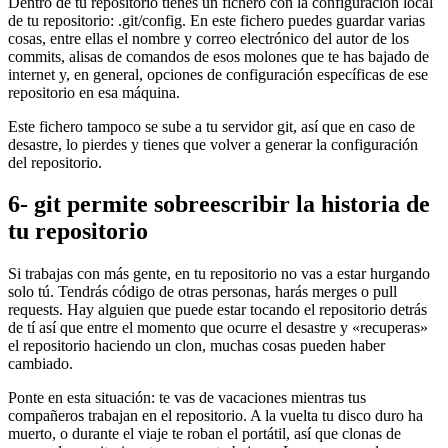
Dentro de tu repositorio tienes un fichero con la configuración local
de tu repositorio: .git/config. En este fichero puedes guardar varias
cosas, entre ellas el nombre y correo electrónico del autor de los
commits, alisas de comandos de esos molones que te has bajado de
internet y, en general, opciones de configuración específicas de ese
repositorio en esa máquina.
Este fichero tampoco se sube a tu servidor git, así que en caso de
desastre, lo pierdes y tienes que volver a generar la configuración
del repositorio.
6- git permite sobreescribir la historia de
tu repositorio
Si trabajas con más gente, en tu repositorio no vas a estar hurgando
solo tú. Tendrás código de otras personas, harás merges o pull
requests. Hay alguien que puede estar tocando el repositorio detrás
de tí así que entre el momento que ocurre el desastre y «recuperas»
el repositorio haciendo un clon, muchas cosas pueden haber
cambiado.
Ponte en esta situación: te vas de vacaciones mientras tus
compañeros trabajan en el repositorio. A la vuelta tu disco duro ha
muerto, o durante el viaje te roban el portátil, así que clonas de