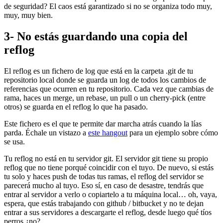
de seguridad? El caos está garantizado si no se organiza todo muy,
muy, muy bien.
3- No estás guardando una copia del
reflog
El reflog es un fichero de log que está en la carpeta .git de tu
repositorio local donde se guarda un log de todos los cambios de
referencias que ocurren en tu repositorio. Cada vez que cambias de
rama, haces un merge, un rebase, un pull o un cherry-pick (entre
otros) se guarda en el reflog lo que ha pasado.
Este fichero es el que te permite dar marcha atrás cuando la lías
parda. Échale un vistazo a
este hangout
para un ejemplo sobre cómo
se usa.
Tu reflog no está en tu servidor git. El servidor git tiene su propio
reflog que no tiene porqué coincidir con el tuyo. De nuevo, si estás
tu solo y haces push de todas tus ramas, el reflog del servidor se
parecerá mucho al tuyo. Eso sí, en caso de desastre, tendrás que
entrar al servidor a verlo o copiartelo a tu máquina local… oh, vaya,
espera, que estás trabajando con github / bitbucket y no te dejan
entrar a sus servidores a descargarte el reflog, desde luego qué tíos
perros ¿no?.