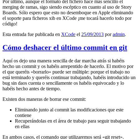
Por último, aunque el formato del fichero hace más sencillo el
merging de ramas, sigo siendo escéptico en cuanto al uso de Story
Boards. Sólo espero que esto no desemboque en Apple eliminando
el soporte para ficheros xib en XCode ¡me tocará hacerlo todo por
código!
Esta entrada fue publicada en
XCode
el
25/09/2013
por
admin
.
Cómo deshacer el último commit en git
Aquí os dejo una manera sencilla de dar marcha atrás si habéis
hecho un commit y os habéis arrepentido de hacerlo. El motivo por
el que queréis «borrarlo» puede ser múltiple: porque el trabajo no
está terminado y queréis continuar trabajando, habéis introducido un
bug sin daos cuenta o sencillamente os habéis equivocado y lo
habéis hecho antes de tiempo.
Existen dos maneras de borrar ese commit:
Eliminando junto al commit las modificaciones que este
contiene
Recuperándolas en el área de trabajo para seguir trabajando
en ellas
En ambos casos, el comando que utilizaremos será «git reset».