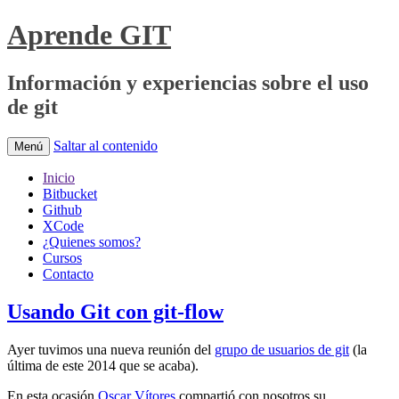
Aprende GIT
Información y experiencias sobre el uso
de git
Saltar al contenido
Menú
Inicio
Bitbucket
Github
XCode
¿Quienes somos?
Cursos
Contacto
Usando Git con git-flow
Ayer tuvimos una nueva reunión del
grupo de usuarios de git
(la
última de este 2014 que se acaba).
En esta ocasión
Oscar Vítores
compartió con nosotros su