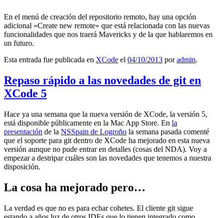
En el menú de creación del repositorio remoto, hay una opción
adicional «Create new remote» que está relacionada con las nuevas
funcionalidades que nos traerá Mavericks y de la que hablaremos en
un futuro.
Esta entrada fue publicada en
XCode
el
04/10/2013
por
admin
.
Repaso rápido a las novedades de git en
XCode 5
Hace ya una semana que la nueva versión de XCode, la versión 5,
está disponible públicamente en la Mac App Store. En
la
presentación
de la
NSSpain de Logroño
la semana pasada comenté
que el soporte para git dentro de XCode ha mejorado en esta nueva
versión aunque no pude entrar en detalles (cosas del NDA). Voy a
empezar a destripar cuáles son las novedades que tenemos a nuestra
disposición.
La cosa ha mejorado pero…
La verdad es que no es para echar cohetes. El cliente git sigue
estando a años luz de otros IDEs que lo tienen integrado como