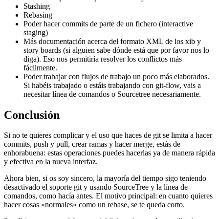
Stashing
Rebasing
Poder hacer commits de parte de un fichero (interactive
staging)
Más documentación acerca del formato XML de los xib y
story boards (si alguien sabe dónde está que por favor nos lo
diga). Eso nos permitiría resolver los conflictos más
fácilmente.
Poder trabajar con flujos de trabajo un poco más elaborados.
Si habéis trabajado o estáis trabajando con git-flow, vais a
necesitar línea de comandos o Sourcetree necesariamente.
Conclusión
Si no te quieres complicar y el uso que haces de git se limita a hacer
commits, push y pull, crear ramas y hacer merge, estás de
enhorabuena: estas operaciones puedes hacerlas ya de manera rápida
y efectiva en la nueva interfaz.
Ahora bien, si os soy sincero, la mayoría del tiempo sigo teniendo
desactivado el soporte git y usando SourceTree y la línea de
comandos, como hacía antes. El motivo principal: en cuanto quieres
hacer cosas «normales» como un rebase, se te queda corto.