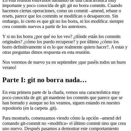
En esta reunión estuvimos hablando de una característica muy
importante y poco conocida de git: git no borra commits. Cuando
hacemos ciertas operaciones, como un commit –amend, rebase o
resets, parece que los commits se modifican o desaparecen. Sin
embargo, lo cierto es que git no los borra, ni los modifica: siempre
crea commits nuevos a partir de los anteriores.
Y si no los borra ¿por qué no los veo? ¿dónde están los commits
originales? ¿cómo los puedo recuperar? y por último ¿cómo los
borro definitivamente si es lo que realmente quiero hacer?. A estas y
otras preguntas dimos respuesta en esta reunión.
Nos veremos de nuevo ya en septiembre ¡que paséis todos un buen
verano!
Parte I: git no borra nada…
En esta primera parte de la charla, vemos una característica muy
poco conocida de git: git mantiene los commits que parece que se
han borrado y aunque no los veamos, siguen estando en nuestro
repositorio (en la carpeta .git).
Para mostrarlo, comenzamos viendo cómo la opción –amend del
comando git-commit no «modifica» el último commit sino que crea
uno nuevo. Después pasamos a demostrar este comportamiento