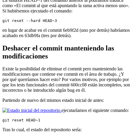
La sintaxis HEAD~1 del comando anterior la podríamos traducir
como «El commit al que está apuntando la rama activa menos uno».
Si hubiésemos ejecutado el comando:
git reset --hard HEAD~3
en lugar de acabar en el commit 6eb9f2d (uno por detrás) habríamos
acabado en 63db9fa (tres por detrás).
Deshacer el commit manteniendo las
modificaciones
Existe la posibilidad de eliminar el commit pero manteniendo las
modificaciones que contiene ese commit en el área de trabajo. ¿Y
por qué querríamos hacer esto? Por varios motivos, por ejemplo por
que los tests funcionales del commit 600cc08 están incompletos, son
incorrectos o he introducido algún bug en él.
Partiendo de nuevo del mismos estado inicial de antes:
ejecutaríamos el siguiente comando:
git reset HEAD~1
Tras lo cual, el estado del repositorio sería: