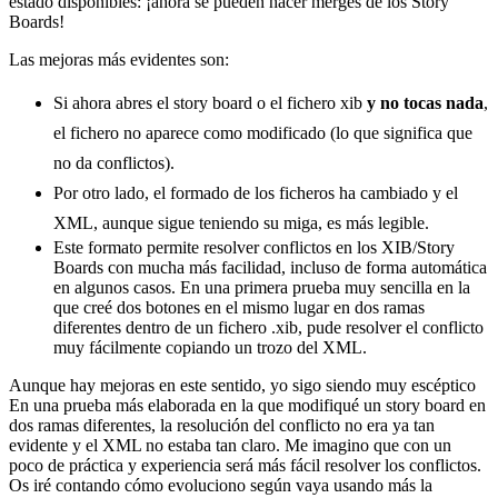
estado disponibles: ¡ahora se pueden hacer merges de los Story
Boards!
Las mejoras más evidentes son:
Si ahora abres el story board o el fichero xib
y no tocas nada
,
el fichero no aparece como modificado (lo que significa que
no da conflictos).
Por otro lado, el formado de los ficheros ha cambiado y el
XML, aunque sigue teniendo su miga, es más legible.
Este formato permite resolver conflictos en los XIB/Story
Boards con mucha más facilidad, incluso de forma automática
en algunos casos. En una primera prueba muy sencilla en la
que creé dos botones en el mismo lugar en dos ramas
diferentes dentro de un fichero .xib, pude resolver el conflicto
muy fácilmente copiando un trozo del XML.
Aunque hay mejoras en este sentido, yo sigo siendo muy escéptico
En una prueba más elaborada en la que modifiqué un story board en
dos ramas diferentes, la resolución del conflicto no era ya tan
evidente y el XML no estaba tan claro. Me imagino que con un
poco de práctica y experiencia será más fácil resolver los conflictos.
Os iré contando cómo evoluciono según vaya usando más la